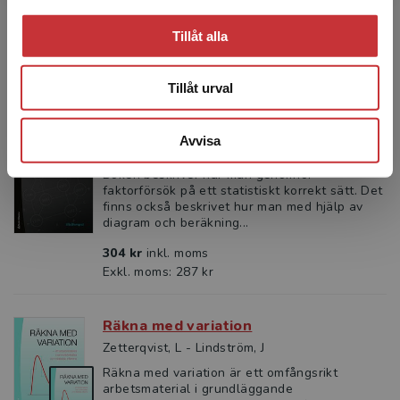
Riemann-S...
Tillåt alla
390 kr
inkl. moms
Exkl. moms: 368 kr
Tillåt urval
Försöksplanering
Avvisa
Blomqvist, Ulla
Boken beskriver hur man genomför
faktorförsök på ett statistiskt korrekt sätt. Det
finns också beskrivet hur man med hjälp av
diagram och beräkning...
304 kr
inkl. moms
Exkl. moms: 287 kr
Räkna med variation
Zetterqvist, L - Lindström, J
Räkna med variation är ett omfångsrikt
arbetsmaterial i grundläggande