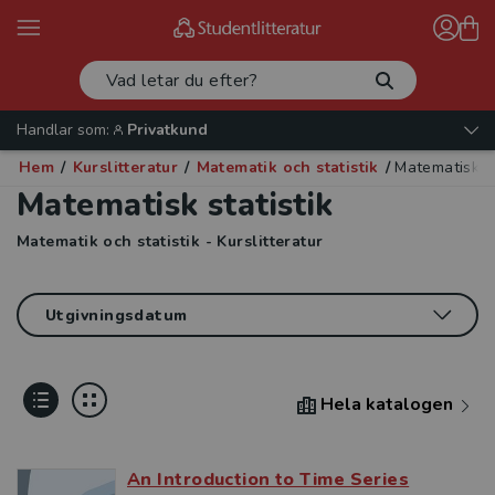
Handlar som:
Privatkund
Hem
/
Kurslitteratur
/
Matematik och statistik
/
Matematisk st
Matematisk statistik
Matematik och statistik - Kurslitteratur
Hela katalogen
An Introduction to Time Series