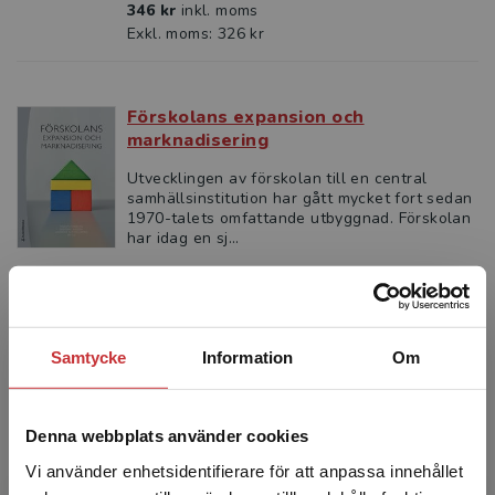
346 kr
inkl. moms
Exkl. moms: 326 kr
Förskolans expansion och
marknadisering
Utvecklingen av förskolan till en central
samhällsinstitution har gått mycket fort sedan
1970-talets omfattande utbyggnad. Förskolan
har idag en sj...
323 kr
inkl. moms
Exkl. moms: 305 kr
Samtycke
Information
Om
Att komma vidare
Lundahl, Lisbeth m.fl.
Denna webbplats använder cookies
Att sakna behörighet till gymnasiet innebär
ofta svårigheter för unga att etablera sig på
Vi använder enhetsidentifierare för att anpassa innehållet
arbetsmarknaden och i vuxenlivet. Det ger