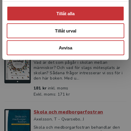
skolan? Sådana frågor intresserar vi oss för i
den här boken. Med u...
Tillåt alla
303 kr
inkl. moms
Exkl. moms: 286 kr
Tillåt urval
Skolsociologi
Avvisa
Bosseldal, I - Persson, A
Vad är det som pågår i skolan mellan
människor? Och vad för slags mötesplats är
skolan? Sådana frågor intresserar vi oss för i
den här boken. Med u...
181 kr
inkl. moms
Exkl. moms: 171 kr
Skola och medborgarfostran
Axelsson, T - Qvarsebo, J
Skola och medborgarfostran behandlar den