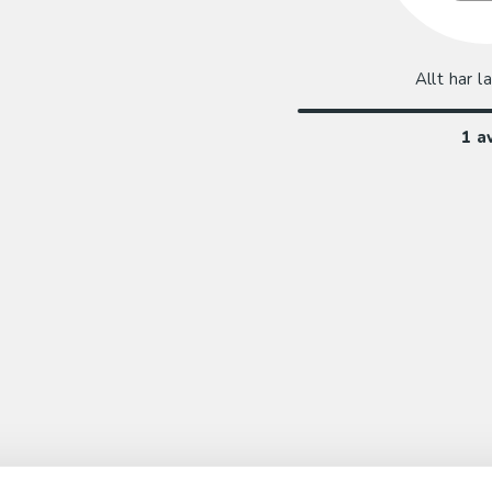
Allt har l
1
a