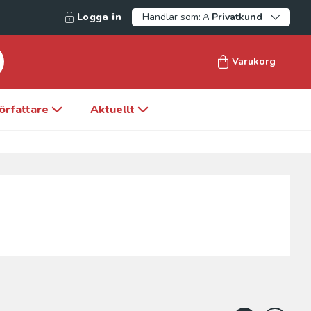
Logga in
Handlar som:
Privatkund
Varukorg
örfattare
Aktuellt