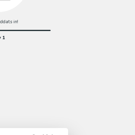
addats in!
v
1