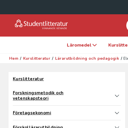
Läromedel
Kurslitt
Hem
/
Kurslitteratur
/
Lärarutbildning och pedagogik
/
El
Hoppa över filter
Kurslitteratur
Forskningsmetodik och
vetenskapsteori
Företagsekonomi
Förskollärarutbildning