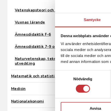
Vetenskapsteori och metod
Samtycke
Vuxnas lärande
Ämnesdidaktik F-6
Denna webbplats använder 
Vi använder enhetsidentifierar
Ämnesdidaktik 7-9 och gymnasium
sociala medier och analysera 
till de sociala medier och a
Naturvetenskap, teknik och hållbar
med annan information som du 
utveckling
Samtyckesval
Matematik och statistik
Nödvändig
Medicin
Nationalekonomi
Avvisa