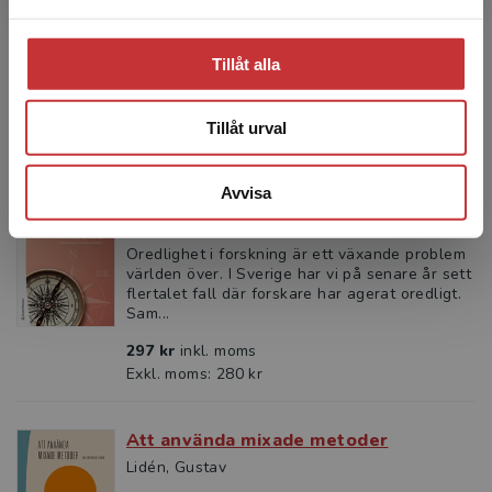
världen över. I Sverige har vi på senare år sett
flertalet fall där forskare har agerat oredligt.
Sam...
Tillåt alla
163 kr
inkl. moms
Exkl. moms: 154 kr
Tillåt urval
Avvisa
En handbok i forskningsetik
Månsson, N - Johansson Westholm, L
Oredlighet i forskning är ett växande problem
världen över. I Sverige har vi på senare år sett
flertalet fall där forskare har agerat oredligt.
Sam...
297 kr
inkl. moms
Exkl. moms: 280 kr
Att använda mixade metoder
Lidén, Gustav