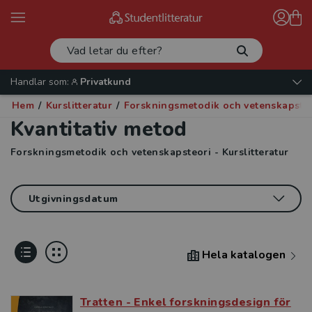
Handlar som:
Privatkund
Hem
/
Kurslitteratur
/
Forskningsmetodik och vetenskapste
Kvantitativ metod
Forskningsmetodik och vetenskapsteori - Kurslitteratur
Hela katalogen
Tratten - Enkel forskningsdesign för