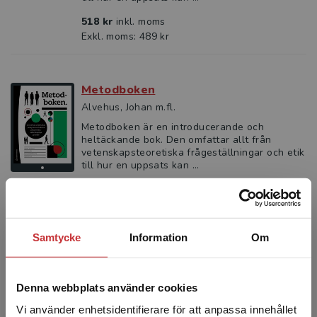
518 kr
inkl. moms
Exkl. moms: 489 kr
Metodboken
Alvehus, Johan m.fl.
Metodboken är en introducerande och
heltäckande bok. Den omfattar allt från
vetenskapsteoretiska frågeställningar och etik
till hur en uppsats kan ...
324 kr
inkl. moms
Exkl. moms: 306 kr
Samtycke
Information
Om
Hur genomför man undersökningar?
Jacobsen, Dag Ingvar
Denna webbplats använder cookies
Denna bok ger en grundläggande och
systematisk introduktion till samhälls­
Vi använder enhetsidentifierare för att anpassa innehållet