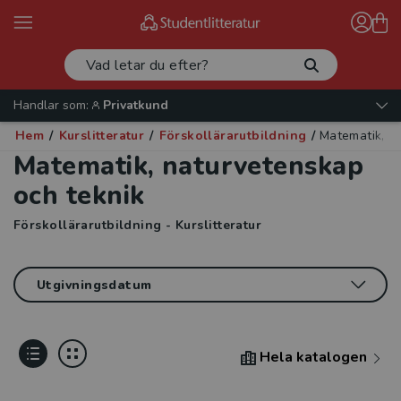
Handlar som:
Privatkund
Hem
/
Kurslitteratur
/
Förskollärarutbildning
/
Matematik, n
Matematik, naturvetenskap
och teknik
Förskollärarutbildning - Kurslitteratur
Hela katalogen