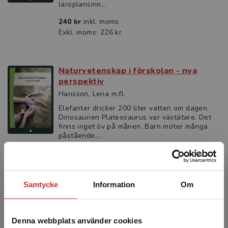
läroplansinn...
240 kr
inkl. moms
Exkl. moms: 226 kr
Naturvetenskap i förskolan - nya
perspektiv
Hansson, Lena m.fl.
Elefanter dricker 200 liter vatten om dagen.
Dinosaurien Plateosaurus var växtätare. Det
finns inget liv på månen. Barn möter många
påstående...
183 kr
inkl. moms
Exkl. moms: 173 kr
Samtycke
Information
Om
Naturvetenskap i förskolan - nya
perspektiv
Denna webbplats använder cookies
Hansson, Lena m.fl.