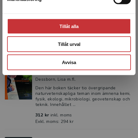
Olanders, Marit (red)
Hur kan man arbeta med hållbarhet i
förskolan? Hur kommer man vidare från
skräpplockarrundor och sopsortering? Hur
Tillåt alla
förbereder man dagens barn på de...
200 kr
inkl. moms
Tillåt urval
Exkl. moms: 189 kr
Avvisa
Att upptäcka naturvetenskap
Dessborn, Lisa m.fl.
Den här boken täcker tio övergripande
naturvetenskapliga teman inom ämnena kemi,
fysik, ekologi, mikrobiologi, geovetenskap och
teknik. Innehållet ...
312 kr
inkl. moms
Exkl. moms: 294 kr