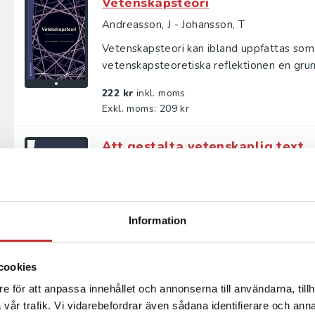
Vetenskapsteori
Andreasson, J - Johansson, T
Vetenskapsteori kan ibland uppfattas som
vetenskapsteoretiska reflektionen en grund
222 kr
inkl. moms
Exkl. moms: 209 kr
Att gestalta vetenskaplig text
Hansén, Sven-Erik m.fl.
Den här boken är för dig som har för avsik
vetenskapliga hantverket och hur olika dela
Information
149 kr
inkl. moms
Exkl. moms: 141 kr
cookies
Att gestalta vetenskaplig text
e för att anpassa innehållet och annonserna till användarna, tillh
vår trafik. Vi vidarebefordrar även sådana identifierare och anna
Hansén, Sven-Erik m.fl.