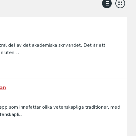
entral del av det akademiska skrivandet. Det är ett
 liten ...
lan
pp som innefattar olika vetenskapliga traditioner, med
enskapli...