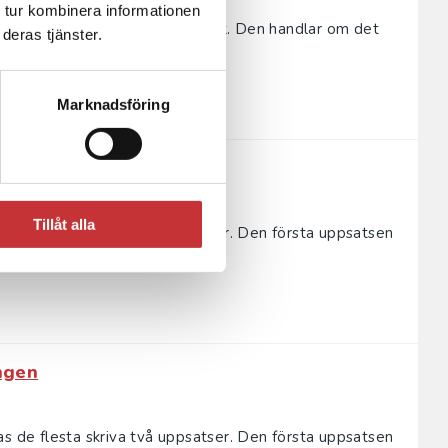
 tur kombinera informationen
t att skriva en vetenskaplig text. Den handlar om det
deras tjänster.
r av en ...
Marknadsföring
ingen
Tillåt alla
as de flesta skriva två uppsatser. Den första uppsatsen
n pr...
ingen
as de flesta skriva två uppsatser. Den första uppsatsen