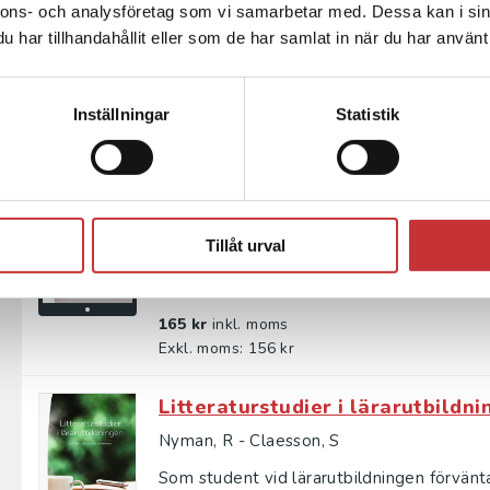
nnons- och analysföretag som vi samarbetar med. Dessa kan i sin
Den här boken är för dig som har för avsik
har tillhandahållit eller som de har samlat in när du har använt 
vetenskapliga hantverket och hur olika dela
242 kr
inkl. moms
Inställningar
Statistik
Exkl. moms: 228 kr
Litteraturstudier i lärarutbildn
Nyman, R - Claesson, S
Tillåt urval
Som student vid lärarutbildningen förvänt
är oftast en litteraturstudie, det vill säga e
165 kr
inkl. moms
Exkl. moms: 156 kr
Litteraturstudier i lärarutbildn
Nyman, R - Claesson, S
Som student vid lärarutbildningen förvänt