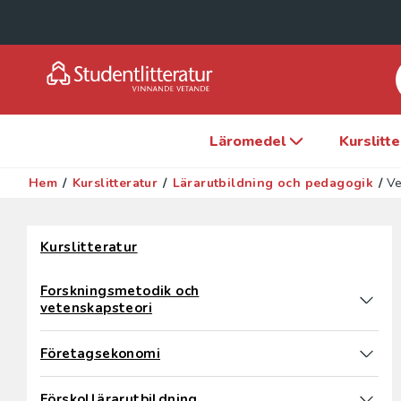
Läromedel
Kurslitt
Hem
/
Kurslitteratur
/
Lärarutbildning och pedagogik
/
Ve
Hoppa över filter
Kurslitteratur
Forskningsmetodik och
vetenskapsteori
Företagsekonomi
Förskollärarutbildning