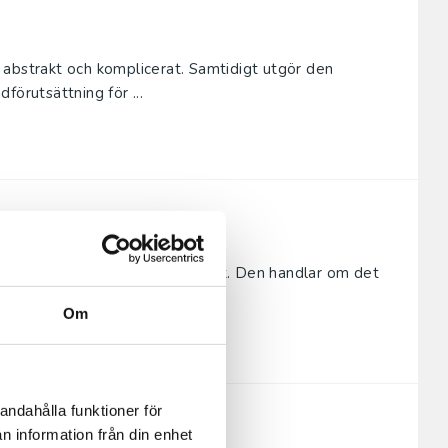
 abstrakt och komplicerat. Samtidigt utgör den
förutsättning för ...
t att skriva en vetenskaplig text. Den handlar om det
r av en ...
Om
andahålla funktioner för
n information från din enhet