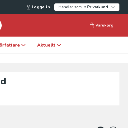
Logga in
Handlar som:
Privatkund
Varukorg
örfattare
Aktuellt
od