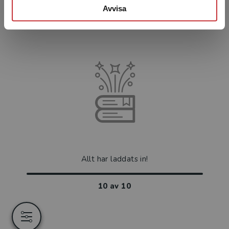
471 kr
inkl. moms
Avvisa
Exkl. moms: 444 kr
Allt har laddats in!
10
av
10