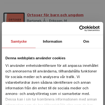
Ortoser för barn och ungdom
Bartonek, Å - Eriksson, M
Ortoser för barn och ungdom är en bok om
ortopedteknik i dag även skildrat ur ett
historiskt perspektiv. Baserat på
internationella definitioner av...
Samtycke
Information
Om
271 kr
inkl. moms
Exkl. moms: 256 kr
Denna webbplats använder cookies
Vi använder enhetsidentifierare för att anpassa innehållet
Barnortopedi
och annonserna till användarna, tillhandahålla funktioner
Düppe, H - Ohlin, A
för sociala medier och analysera vår trafik. Vi
Begränsad fraktregion
vidarebefordrar även sådana identifierare och annan
Utvecklingen inom området barnortopedi har
varit och är mycket dynamisk. Föregående
information från din enhet till de sociala medier och
upplaga av boken, som gavs ut 2006, var en
annons- och analysföretag som vi samarbetar med.
omarbetning av Danie...
Dessa kan i sin tur kombinera informationen med annan
385 kr
inkl. moms
information som du har tillhandahållit eller som de har