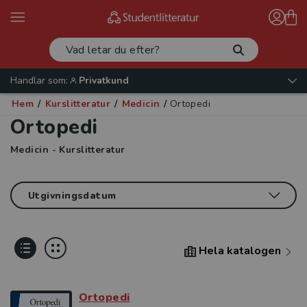
Handlar som:
Privatkund
Hem
/
Kurslitteratur
/
Medicin
/
Ortopedi
Ortopedi
Medicin - Kurslitteratur
Hela katalogen
Ortopedi