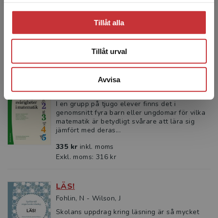
framför ett annat, har man en tydlig
utgångspunkt för att undervisa och
Tillåt alla
argumentera för sitt pedagogis...
323 kr
inkl. moms
Exkl. moms: 305 kr
Tillåt urval
Avvisa
Inlärningssvårigheter i matematik
I en grupp på tjugo elever finns det i
genomsnitt fyra barn eller ungdomar för vilka
matematik är betydligt svårare att lära sig
jämfört med deras...
335 kr
inkl. moms
Exkl. moms: 316 kr
LÄS!
Fohlin, N - Wilson, J
Skolans uppdrag kring läsning är så mycket