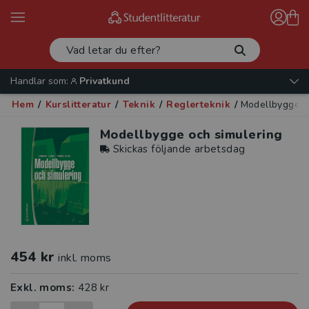
Handlar som:
Privatkund
Hem
/
Kurslitteratur
/
Teknik
/
Reglerteknik
/
Modellbygge o
Modellbygge och simulering
Skickas följande arbetsdag
454 kr
inkl. moms
Exkl. moms:
428 kr