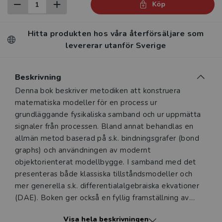
Köp
Hitta produkten hos våra återförsäljare som
levererar utanför Sverige
Beskrivning
Beskrivning
Denna bok beskriver metodiken att konstruera
matematiska modeller för en process ur
grundläggande fysikaliska samband och ur uppmätta
signaler från processen. Bland annat behandlas en
allmän metod baserad på s.k. bindningsgrafer (bond
graphs) och användningen av modernt
objektorienterat modellbygge. I samband med det
presenteras både klassiska tillståndsmodeller och
mer generella s.k. differentialalgebraiska ekvationer
(DAE). Boken ger också en fyllig framställning av
området systemidentifiering. Boken förutsätter vissa
Visa hela beskrivningen
förkunskaper i signaler och system samt i elementär