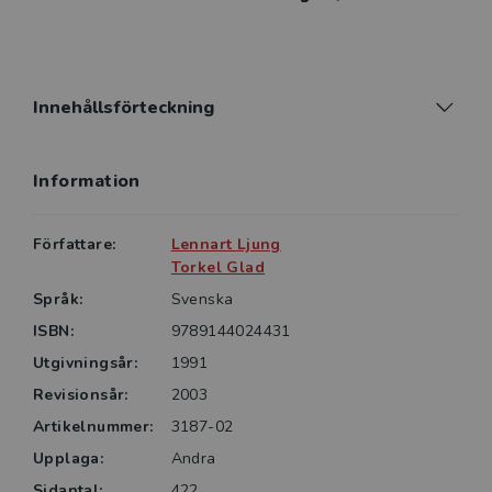
fysik och statistik. Den lämpar sig väl för kurser i
civilingenjörsutbildningen och för praktiskt verksamma
ingenjörer.
Innehållsförteckning
Information
Författare:
Lennart Ljung
Torkel Glad
Språk:
Svenska
ISBN:
9789144024431
Utgivningsår:
1991
Revisionsår:
2003
Artikelnummer:
3187-02
Upplaga:
Andra
Sidantal:
422