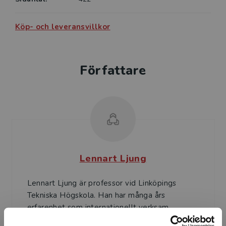
Köp- och leveransvillkor
Författare
Lennart Ljung
Lennart Ljung är professor vid Linköpings
Tekniska Högskola. Han har många års
erfarenhet som internationellt verksam
forskare och som lärare i mod...