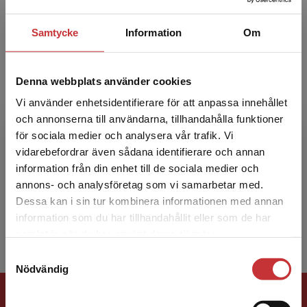
Samtycke
Information
Om
Denna webbplats använder cookies
Vi använder enhetsidentifierare för att anpassa innehållet
Torkel Glad
och annonserna till användarna, tillhandahålla funktioner
för sociala medier och analysera vår trafik. Vi
Begränsad fraktregion
vidarebefordrar även sådana identifierare och annan
Torkel Glad är professor vid Linköpings
information från din enhet till de sociala medier och
Tekniska Högskola. Han har många års
annons- och analysföretag som vi samarbetar med.
erfarenhet som internationellt verksam
Dessa kan i sin tur kombinera informationen med annan
forskare och lärare i modellbyg...
information som du har tillhandahållit eller som de har
Det verkar som att du besöker
samlat in när du har använt deras tjänster.
studentlitteratur.se via en enhet utanför Sverige.
Samtyckesval
Vi erbjuder inte leveranser utanför Sverige. För
Nödvändig
att kunna slutföra ett köp måste
Förlagskontakt
leveransadressen vara i Sverige.
Läs mer