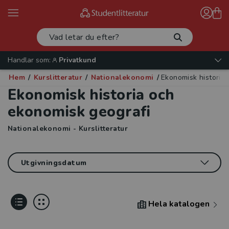
Handlar som:
Privatkund
Hem
/
Kurslitteratur
/
Nationalekonomi
/
Ekonomisk historia
Ekonomisk historia och
ekonomisk geografi
Nationalekonomi - Kurslitteratur
Hela katalogen