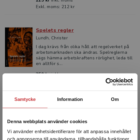
225 kr
inkl. moms
Exkl. moms: 212 kr
Spelets regler
Lundh, Christer
I dag krävs från olika håll att regelverket på
arbetsmarknaden ska ändras. Spelreglerna
sägs hämma arbetskraftens rörlighet, leda till
en alltför s...
359 kr
inkl. moms
Exkl. moms: 339 kr
Samtycke
Information
Om
Demografi
Duvander, A-Z - Turunen, J (red.)
Jordens befolkning har de senaste 50 åren
Denna webbplats använder cookies
ökat med över fyra miljarder människor. Hur
Vi använder enhetsidentifierare för att anpassa innehållet
har det gått till? Är det för att vi lever längre
eller för a...
och annonserna till användarna, tillhandahålla funktioner