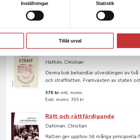
Inställningar
Statistik
Bör brottslingar dömas till hårdare straff
grad får staten ingripa i medborgarnas priva
374 kr
inkl. moms
Exkl. moms: 353 kr
Tillåt urval
Stat och straff
Häthén, Christian
Denna bok behandlar utvecklingen av två 
och straffrätten. Framväxten av staten och 
376 kr
inkl. moms
Exkl. moms: 355 kr
Rätt och rättfärdigande
Dahlman, Christian
Rätten ger upphov till många principiella fr