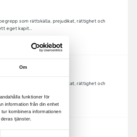
grepp som rätts­källa, prejudikat, rättighet och
tt eget kapit...
Om
egrepp som rättskälla, prejudikat, rättighet och
tt eget kapite...
andahålla funktioner för
n information från din enhet
 tur kombinera informationen
deras tjänster.