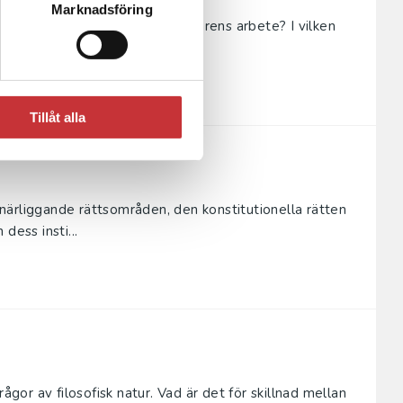
Marknadsföring
? Får lagstiftaren begränsa domarens arbete? I vilken
tliv? B...
Tillåt alla
närliggande rättsområden, den konstitutionella rätten
dess insti...
ågor av filosofisk natur. Vad är det för skillnad mellan