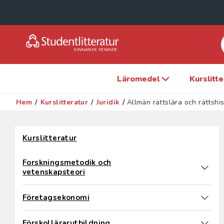
Läromedel
Kurslitt
Hem
/
Kurslitteratur
/
Juridik
/
Allmän rättslära och rättshis
Hoppa över filter
Kurslitteratur
Forskningsmetodik och
vetenskapsteori
Företagsekonomi
Förskollärarutbildning