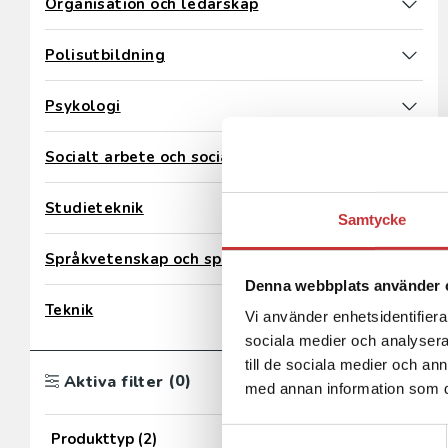
Organisation och ledarskap
Polisutbildning
Psykologi
Socialt arbete och social omsorg
Studieteknik
Samtycke
Språkvetenskap och språkdidaktik
Denna webbplats använder 
Teknik
Vi använder enhetsidentifierar
sociala medier och analysera 
till de sociala medier och a
(0)
Aktiva filter
med annan information som du 
Samtyckesval
Produkttyp
(2)