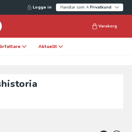
Logga in
Handlar som:
Privatkund
Varukorg
örfattare
Aktuellt
historia