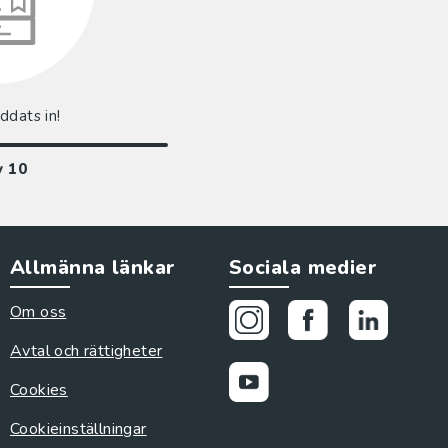
addats in!
v
10
Allmänna länkar
Sociala medier
Om oss
Avtal och rättigheter
Cookies
Cookieinställningar