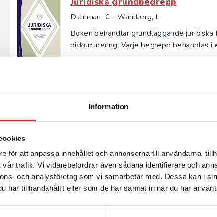
Juridiska grundbegrepp
Dahlman, C - Wahlberg, L
Boken behandlar grundläggande juridiska be
diskriminering. Varje begrepp behandlas i e
370 kr
inkl. moms
Exkl. moms: 349 kr
Juridiska grundbegrepp
Information
Dahlman, C - Wahlberg, L (red.)
Boken behandlar grundläggande juridiska b
cookies
diskriminering. Varje begrepp behandlas i e
e för att anpassa innehållet och annonserna till användarna, tillh
230 kr
inkl. moms
vår trafik. Vi vidarebefordrar även sådana identifierare och anna
Exkl. moms: 217 kr
nnons- och analysföretag som vi samarbetar med. Dessa kan i sin
har tillhandahållit eller som de har samlat in när du har använt 
Rätten som gåta
Westerman, Pauline