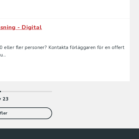
sning - Digital
 10 eller fler personer? Kontakta förläggaren för en offert
...
v
23
fler