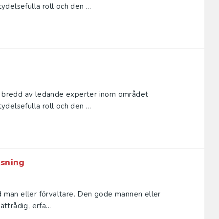
elsefulla roll och den ...
en bredd av ledande experter inom området
elsefulla roll och den ...
isning
od man eller förvaltare. Den gode mannen eller
t­rådig, erfa...