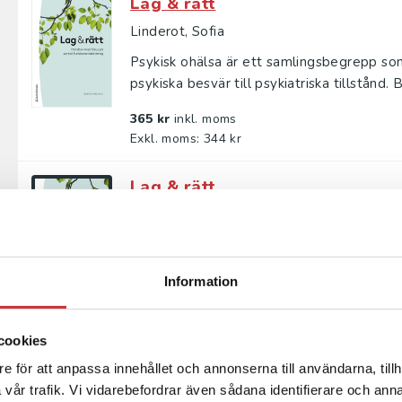
Lag & rätt
Linderot, Sofia
Psykisk ohälsa är ett samlingsbegrepp som 
psykiska besvär till psykiatriska tillstånd. B
365 kr
inkl. moms
Exkl. moms: 344 kr
Lag & rätt
Linderot, Sofia
Psykisk ohälsa är ett samlingsbegrepp som 
psykiska besvär till psykiatriska tillstånd. B
Information
226 kr
inkl. moms
Exkl. moms: 213 kr
cookies
Till vad har vi identitet?
e för att anpassa innehållet och annonserna till användarna, tillh
vår trafik. Vi vidarebefordrar även sådana identifierare och anna
Gustavsson, A - Westin, C