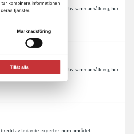
 tur kombinera informationen
rån självuppfattningar till kollektiv sammanhållning, hör
deras tjänster.
sutvec...
Marknadsföring
Tillåt alla
rån självuppfattningar till kollektiv sammanhållning, hör
sutvec...
en bredd av ledande experter inom området