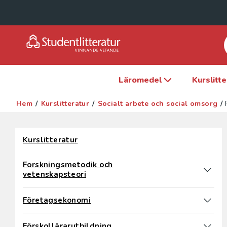
Läromedel
Kurslitt
Hem
/
Kurslitteratur
/
Socialt arbete och social omsorg
/
Hoppa över filter
Kurslitteratur
Forskningsmetodik och
vetenskapsteori
Företagsekonomi
Förskollärarutbildning