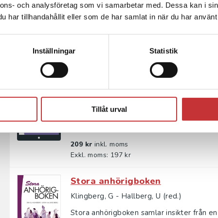
nnons- och analysföretag som vi samarbetar med. Dessa kan i sin
Identitetsbegreppets betydelse i vår tid, f
har tillhandahållit eller som de har samlat in när du har använt 
ihop med de senaste hundra årens samhäll
337 kr
inkl. moms
Inställningar
Statistik
Exkl. moms: 318 kr
Till vad har vi identitet?
Gustavsson, A - Westin, C
Tillåt urval
Identitetsbegreppets betydelse i vår tid, f
ihop med de senaste hundra årens samhäll
209 kr
inkl. moms
Exkl. moms: 197 kr
Stora anhörigboken
Klingberg, G - Hallberg, U (red.)
Stora anhörigboken samlar insikter från 