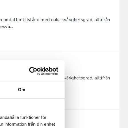
omfattar tillstånd med olika svårighetsgrad, alltifrån
esvä...
omfattar tillstånd med olika svårighetsgrad, alltifrån
esvä...
Om
andahålla funktioner för
n information från din enhet