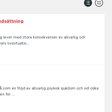
edsättning
g lever med stora konsekvenser av allvarlig och
rs livssituatio...
r
 som en följd av allvarlig psykisk sjukdom och vid olika
n för ...