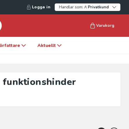
Logga in
Handlar som:
Privatkund
Varukorg
örfattare
Aktuellt
 funktionshinder