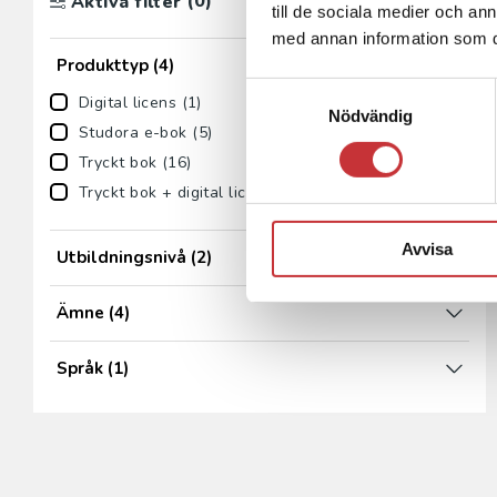
(0)
Aktiva filter
till de sociala medier och a
med annan information som du 
Produkttyp
(4)
Samtyckesval
Digital licens (1)
Nödvändig
Studora e-bok (5)
Tryckt bok (16)
Tryckt bok + digital licens (1)
Avvisa
Utbildningsnivå
(2)
Ämne
(4)
Språk
(1)