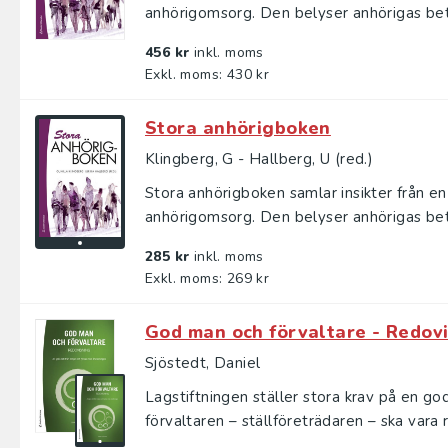
anhörigomsorg. Den belyser anhörigas betyd
456 kr
inkl. moms
Exkl. moms: 430 kr
Stora anhörigboken
Klingberg, G - Hallberg, U (red.)
Stora anhörigboken samlar insikter från 
anhörigomsorg. Den belyser anhörigas betyd
285 kr
inkl. moms
Exkl. moms: 269 kr
God man och förvaltare - Redov
Sjöstedt, Daniel
Lagstiftningen ställer stora krav på en g
förvaltaren – ställföreträdaren – ska vara rät