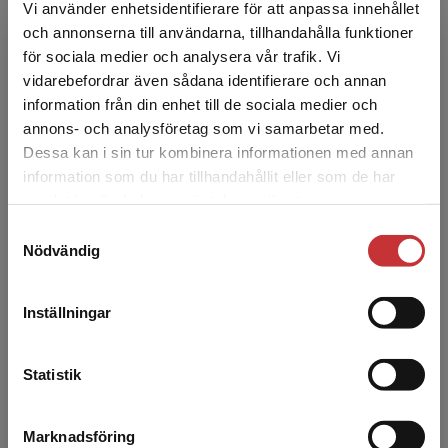
och den kliniska tillämpningen av ny kunskap
Vi använder enhetsidentifierare för att anpassa innehållet
inom området får al...
och annonserna till användarna, tillhandahålla funktioner
441 kr
inkl. moms
för sociala medier och analysera vår trafik. Vi
Begränsad fraktregion
Exkl. moms: 416 kr
vidarebefordrar även sådana identifierare och annan
information från din enhet till de sociala medier och
annons- och analysföretag som vi samarbetar med.
Smärta och smärtbehandling hos barn
Dessa kan i sin tur kombinera informationen med annan
och ungdomar
information som du har tillhandahållit eller som de har
Det verkar som att du besöker
Lundeberg, Stefan (red.)
samlat in när du har använt deras tjänster.
studentlitteratur.se via en enhet utanför Sverige.
Smärtbehandling till barn och ungdomar
Samtyckesval
Vi erbjuder inte leveranser utanför Sverige. För
fortsätter att utvecklas som kunskapsområde
Nödvändig
att kunna slutföra ett köp måste
och den kliniska tillämpningen av ny kunskap
inom området får al...
leveransadressen vara i Sverige.
Läs mer
Inställningar
276 kr
inkl. moms
Kontakta kundservice
Exkl. moms: 260 kr
Statistik
Barn och psykosomatik
Alfvén, Gösta (red.)
Marknadsföring
Stäng