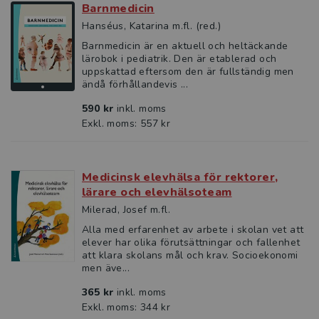
Barnmedicin
Hanséus, Katarina m.fl. (red.)
Barnmedicin är en aktuell och heltäckande
lärobok i pediatrik. Den är etablerad och
uppskattad eftersom den är fullständig men
ändå förhållandevis ...
590 kr
inkl. moms
Exkl. moms: 557 kr
Medicinsk elevhälsa för rektorer,
lärare och elevhälsoteam
Milerad, Josef m.fl.
Alla med erfarenhet av arbete i skolan vet att
elever har olika förutsättningar och fallenhet
att klara skolans mål och krav. Socio­ekonomi
men äve...
365 kr
inkl. moms
Exkl. moms: 344 kr