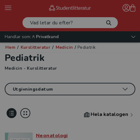
Handlar som:
Privatkund
Hem
/
Kurslitteratur
/
Medicin
/
Pediatrik
Pediatrik
Medicin - Kurslitteratur
Hela katalogen
Neonatologi