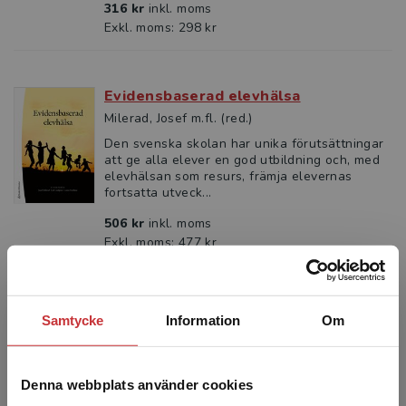
316 kr
inkl. moms
Exkl. moms: 298 kr
Evidensbaserad elevhälsa
Milerad, Josef m.fl. (red.)
Den svenska skolan har unika förutsättningar
att ge alla elever en god utbildning och, med
elevhälsan som resurs, främja elevernas
fortsatta utveck...
506 kr
inkl. moms
Exkl. moms: 477 kr
Smärta och smärtbehandling hos barn
Samtycke
Information
Om
och ungdomar
Lundeberg, Stefan (red.)
Smärtbehandling till barn och ungdomar
Denna webbplats använder cookies
fortsätter att utvecklas som kunskapsområde