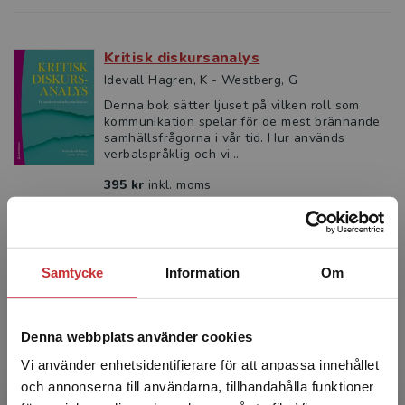
Kritisk diskursanalys
Idevall Hagren, K - Westberg, G
Denna bok sätter ljuset på vilken roll som
kommunikation spelar för de mest brännande
samhällsfrågorna i vår tid. Hur används
verbalspråklig och vi...
395 kr
inkl. moms
Exkl. moms: 373 kr
Medierad diskursanalys
Samtycke
Information
Om
Blåsjö, Mona m.fl.
Den här boken introducerar medierad
diskursanalys, ett ramverk för att undersöka
Denna webbplats använder cookies
kopplingar mellan diskurs och handling –
Vi använder enhetsidentifierare för att anpassa innehållet
alltså relationen mellan ...
och annonserna till användarna, tillhandahålla funktioner
311 kr
inkl. moms