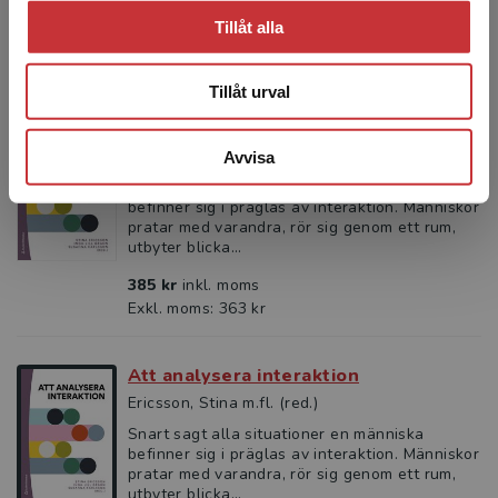
297 kr
inkl. moms
Tillåt alla
Exkl. moms: 280 kr
Tillåt urval
Att analysera interaktion
Ericsson, Stina m.fl. (red.)
Avvisa
Snart sagt alla situationer en människa
befinner sig i präglas av interaktion. Människor
pratar med varandra, rör sig genom ett rum,
utbyter blicka...
385 kr
inkl. moms
Exkl. moms: 363 kr
Att analysera interaktion
Ericsson, Stina m.fl. (red.)
Snart sagt alla situationer en människa
befinner sig i präglas av interaktion. Människor
pratar med varandra, rör sig genom ett rum,
utbyter blicka...