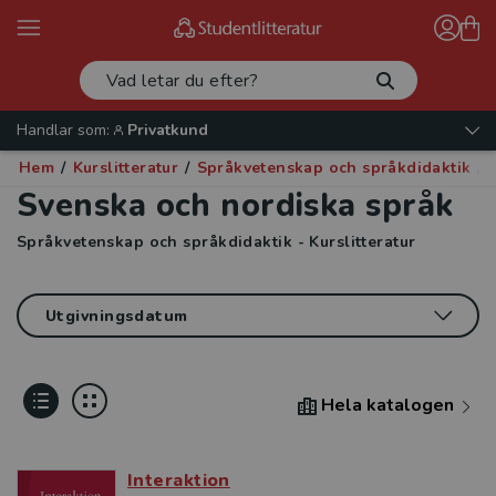
Handlar som:
Privatkund
Hem
/
Kurslitteratur
/
Språkvetenskap och språkdidaktik
/
S
Svenska och nordiska språk
Språkvetenskap och språkdidaktik - Kurslitteratur
Hela katalogen
Interaktion