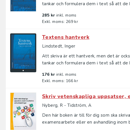
tankar och formulera dem i text så att de bl
285 kr
inkl. moms
Exkl. moms: 269 kr
Textens hantverk
Lindstedt, Inger
Att skriva är ett hantverk, men det är ock
tankar och formulera dem i text så att de bl
176 kr
inkl. moms
Exkl. moms: 166 kr
Skriv vetenskapliga uppsatser,
Nyberg, R - Tidström, A
Den här boken är till för dig som ska skriv
examensarbete eller en avhandling inom b