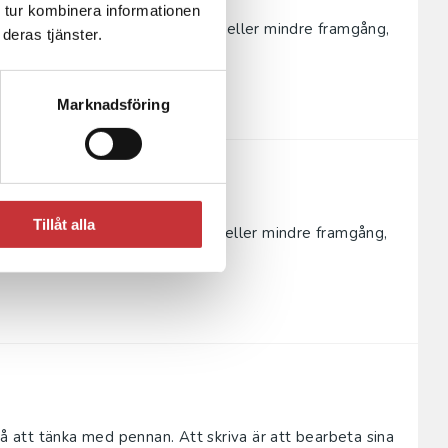
 tur kombinera informationen
r du ditt vetande – med större eller mindre framgång,
deras tjänster.
 är det egen...
Marknadsföring
Tillåt alla
r du ditt vetande - med större eller mindre framgång,
 är det egen...
så att tänka med pennan. Att skriva är att bearbeta sina