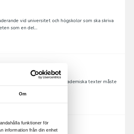
derande vid universitet och högskolor som ska skriva
ten som en del...
farenhet för många studenter. Akademiska texter måste
ehåll, oc...
Om
andahålla funktioner för
n information från din enhet