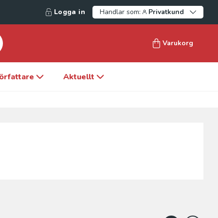
Logga in
Handlar som:
Privatkund
Varukorg
örfattare
Aktuellt