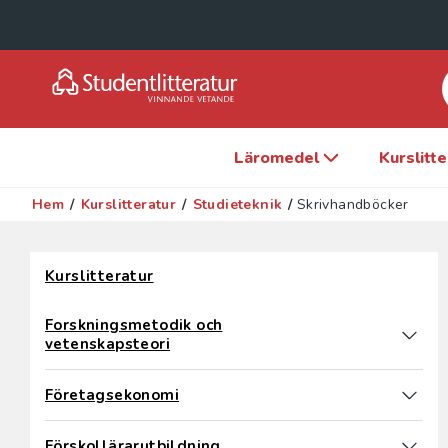
Läromedel
Kurslitt
Hem
/
Kurslitteratur
/
Studieteknik
/
Skrivhandböcker
Hoppa över filter
Kurslitteratur
Forskningsmetodik och
vetenskapsteori
Företagsekonomi
Förskollärarutbildning