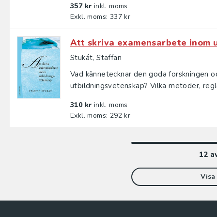
357 kr
inkl. moms
Exkl. moms: 337 kr
Att skriva examensarbete inom 
Stukát, Staffan
Vad kännetecknar den goda forskningen o
utbildningsvetenskap? Vilka metoder, regle
310 kr
inkl. moms
Exkl. moms: 292 kr
12
a
Visa 