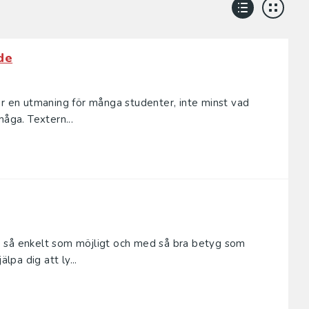
de
är en utmaning för många studenter, inte minst vad
måga. Textern...
 så enkelt som möjligt och med så bra betyg som
lpa dig att ly...