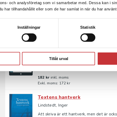
nnons- och analysföretag som vi samarbetar med. Dessa kan i sin
Med språkets hjälp redovisar och förmedla
har tillhandahållit eller som de har samlat in när du har använt 
med lätthet eller med stor möda. Men vad
295 kr
inkl. moms
Inställningar
Statistik
Exkl. moms: 278 kr
Bra skrivet Väl talat
Renberg, Bo
Tillåt urval
Med språkets hjälp redovisar och förmedla
med lätthet eller med stor möda. Men vad
182 kr
inkl. moms
Exkl. moms: 172 kr
Textens hantverk
Lindstedt, Inger
Att skriva är ett hantverk, men det är ock