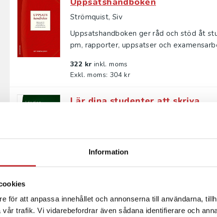
Uppsatshandboken
Strömquist, Siv
Uppsatshandboken ger råd och stöd åt stu
pm, rapporter, uppsatser och examensarbe
322 kr
inkl. moms
Exkl. moms: 304 kr
Lär dina studenter att skriva
Forsberg, Camilla
Att skriva akademiska texter är en ny er
uppfylla särskilda krav på både form och inn
Information
324 kr
inkl. moms
Exkl. moms: 306 kr
cookies
Bra skrivet Väl talat
e för att anpassa innehållet och annonserna till användarna, tillh
vår trafik. Vi vidarebefordrar även sådana identifierare och anna
Renberg, Bo