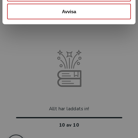
kräver där...
Avvisa
226 kr
inkl. moms
Exkl. moms: 213 kr
Allt har laddats in!
10
av
10