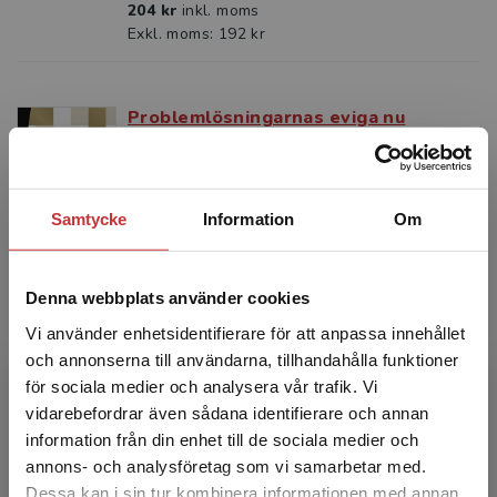
204 kr
inkl. moms
Exkl. moms: 192 kr
Problemlösningarnas eviga nu
Forkby, Torbjörn m.fl.
Under senare år har det lokala
brottsförebyggande arbetet oftast kopplats
samman med breda trygghetsfrågor och
Samtycke
Information
Om
hanterats inom olika partnerskap mel...
356 kr
inkl. moms
Exkl. moms: 336 kr
Denna webbplats använder cookies
Vi använder enhetsidentifierare för att anpassa innehållet
och annonserna till användarna, tillhandahålla funktioner
Problemlösningarnas eviga nu
för sociala medier och analysera vår trafik. Vi
Begränsad fraktregion
Forkby, Torbjörn m.fl.
vidarebefordrar även sådana identifierare och annan
Under senare år har det lokala
information från din enhet till de sociala medier och
brottsförebyggande arbetet oftast kopplats
annons- och analysföretag som vi samarbetar med.
samman med breda trygghetsfrågor och
Dessa kan i sin tur kombinera informationen med annan