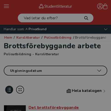
Handlar som:
Privatkund
Hem
/
Kurslitteratur
/
Polisutbildning
/
Brottsförebyggande 
Brottsförebyggande arbete
Polisutbildning - Kurslitteratur
Hela katalogen
Det brottsförebyggande