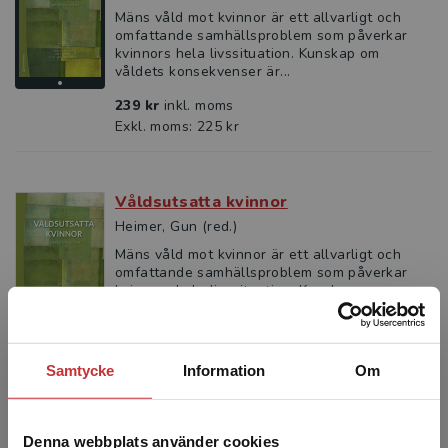
Mäns våld mot kvinnor är ett allvarligt och
omfattande samhällsproblem som påverkar
kvinnors hela livssituation. Kunskap om
våldets konsekvenser är...
239 kr
inkl. moms
Exkl. moms: 225 kr
Våldsutsatta kvinnor
Heimer, Gun (red.)
Mäns våld mot kvinnor är ett allvarligt och
omfattande samhällsproblem som påverkar
kvinnors hela livssituation. Kunskap om
våldets konsekvenser är...
385 kr
inkl. moms
Exkl. moms: 363 kr
Samtycke
Information
Om
Ungdomar, sexualitet och relationer
Denna webbplats använder cookies