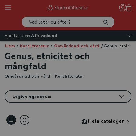
Handlar som:
Privatkund
Hem
/
Kurslitteratur
/
Omvårdnad och vård
/
Genus, etnicite
Genus, etnicitet och
mångfald
Omvårdnad och vård - Kurslitteratur
Hela katalogen