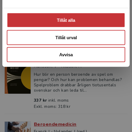
Hur blir en person beroende av spel om
pengar? Och hur kan problemen behandlas?
Spelproblem drabbar årligen tiotusentals
Tillåt alla
svenskar och kan leda til...
209 kr
inkl. moms
Exkl. moms: 197 kr
Tillåt urval
Avvisa
Behandla spelproblem med KBT
Månsson, V - Nilsson, A
Hur blir en person beroende av spel om
pengar? Och hur kan problemen behandlas?
Spelproblem drabbar årligen tiotusentals
svenskar och kan leda til...
337 kr
inkl. moms
Exkl. moms: 318 kr
Beroendemedicin
Franck J - Nylander, I (red.)