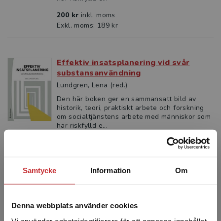
200 kr
inkl. moms
Exkl. moms: 189 kr
Effektiv insatsplanering vid svår
substansanvändning
Lundgren, Lena (red.)
Den här boken ger en sammansatt bild av
historik, teori, praktiskt arbete och forskning
om socialtjänstens arbete med människor som
har riskfylld e...
323 kr
inkl. moms
Exkl. moms: 305 kr
Samtycke
Information
Om
Välja väg
Alborn, Sven-Eric m.fl.
Denna webbplats använder cookies
Alkohol- och narkotikaproblem är vanligt
Vi använder enhetsidentifierare för att anpassa innehållet