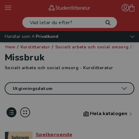
Handlar som:
Privatkund
Hem
/
Kurslitteratur
/
Socialt arbete och social omsorg
/
Mi
Missbruk
Socialt arbete och social omsorg - Kurslitteratur
Hela katalogen
Spelberoende