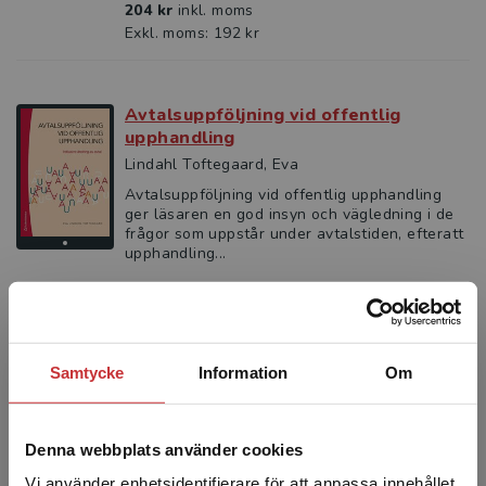
204 kr
inkl. moms
Exkl. moms: 192 kr
Avtalsuppföljning vid offentlig
upphandling
Lindahl Toftegaard, Eva
Avtalsuppföljning vid offentlig upphandling
ger läsaren en god insyn och vägledning i de
frågor som uppstår under avtalstiden, efteratt
upphandling...
182 kr
inkl. moms
Exkl. moms: 172 kr
Samtycke
Information
Om
Avtalsuppföljning vid offentlig
upphandling
Lindahl Toftegaard, Eva
Denna webbplats använder cookies
Avtalsuppföljning vid offentlig upphandling
Vi använder enhetsidentifierare för att anpassa innehållet