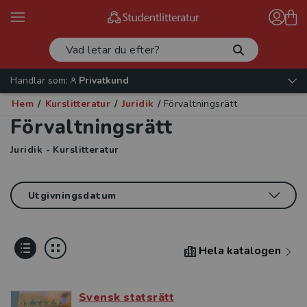
Handlar som:
Privatkund
Hem
/
Kurslitteratur
/
Juridik
/
Förvaltningsrätt
Förvaltningsrätt
Juridik - Kurslitteratur
Hela katalogen
Svensk statsrätt