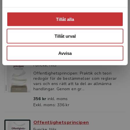
Att kunna utkräva ansvar av den offentliga
makten är en förutsättning för en demokratisk
rättsstat. Samtidigt är det svårt att överblicka
Tillåt alla
hur ansva...
189 kr
inkl. moms
Exkl. moms: 178 kr
Tillåt urval
Avvisa
Offentlighetsprincipen
Funcke, Nils
Offentlighetsprincipen: Praktik och teori
redogör för de bestämmelser som reglerar
vars och ens rätt att ta del av allmänna
handlingar. Genom en gr...
356 kr
inkl. moms
Exkl. moms: 336 kr
Offentlighetsprincipen
Funcke, Nils