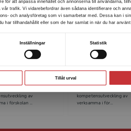
e för att anpassa innehållet och annonserna till användarna, tillh
Det verkar som att du besöker studentlitteratur.se via en
Författare
vår trafik. Vi vidarebefordrar även sådana identifierare och anna
enhet utanför Sverige. Vi erbjuder inte leveranser utanför
nnons- och analysföretag som vi samarbetar med. Dessa kan i sin
Sverige. För att kunna slutföra ett köp måste
har tillhandahållit eller som de har samlat in när du har använt 
leveransadressen vara i Sverige.
Läs mer
Kontakta kundservice
Inställningar
Statistik
Benita Berg
Pernilla Sundqv
rg är lektor i didaktik vid
Pernilla Sundqvist är lekto
Stäng
ens universitet. Hon
didaktik vid Mälardalens
Tillåt urval
 med
universitet. Hon arbetar
rarutbildning,
förskollärarutbildning,
nsutveckling av
kompetensutveckling av
a i förskolan ...
verksamma i för...