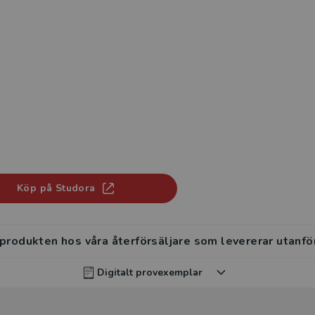
Köp på Studora
 produkten hos våra återförsäljare som levererar utanfö
Digitalt provexemplar
rvisar kan beställa ett kostnadsfritt digitalt provexemp