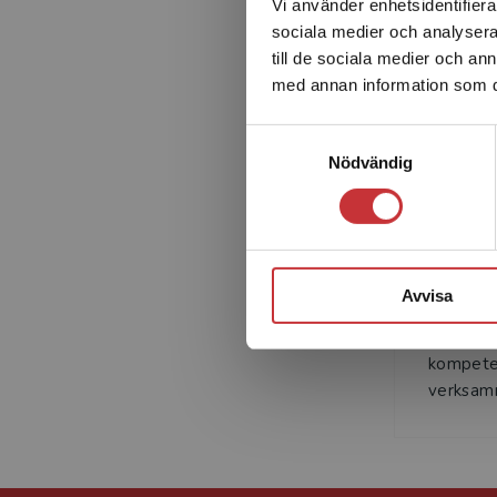
Vi använder enhetsidentifierar
sociala medier och analysera 
till de sociala medier och a
med annan information som du 
Samtyckesval
Nödvändig
Benita Be
Mälardal
Avvisa
arbetar
förskollä
kompete
verksamm