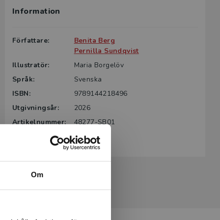
Information
g till boken
ter för din
Författare:
Benita Berg
id kontakta
Pernilla Sundqvist
rodukten.
Illustratör:
Maria Borgelöv
Språk:
Svenska
m det gäller
tsgivare.
ISBN:
9789144218496
Utgivningsår:
2026
Artikelnummer:
48277-SB01
Upplaga:
Första
Om