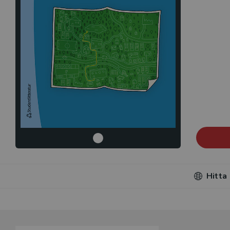
Hitta
Du som unde