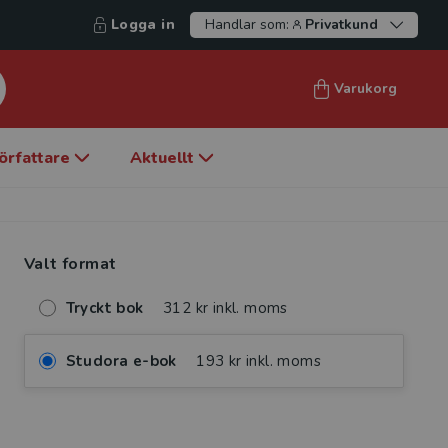
Logga in
Handlar som:
Privatkund
Varukorg
örfattare
Aktuellt
Valt format
Tryckt bok
312 kr inkl. moms
Studora e-bok
193 kr inkl. moms