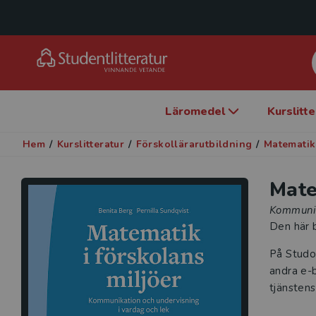
Läromedel
Kurslitt
Hem
/
Kurslitteratur
/
Förskollärarutbildning
/
Matematik
Mate
Kommunik
Den här b
På Studo
andra e-b
tjänstens