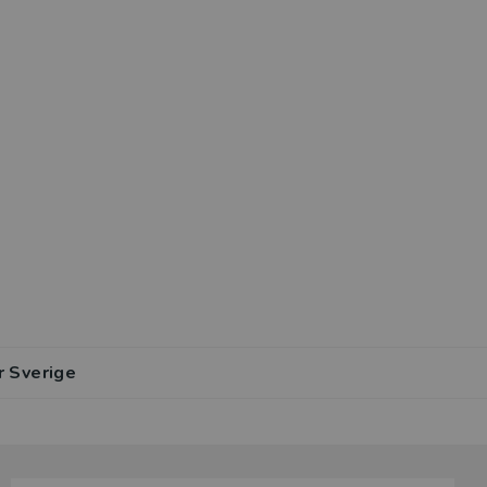
r Sverige
lar av den