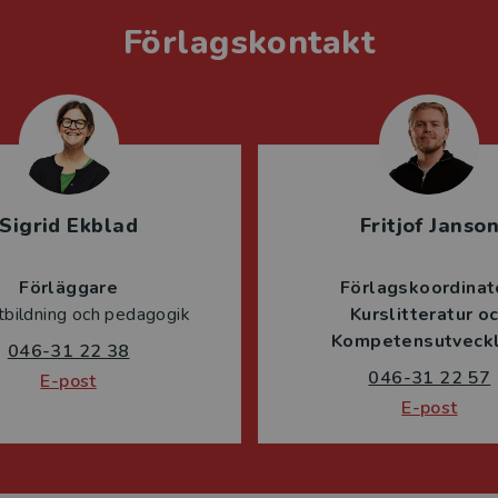
Förlagskontakt
Sigrid Ekblad
Fritjof Janso
Förläggare
Förlagskoordinat
tbildning och pedagogik
Kurslitteratur o
Kompetensutveckl
046-31 22 38
046-31 22 57
E-post
E-post