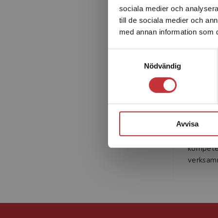
sociala medier och analysera 
till de sociala medier och a
med annan information som du 
Samtyckesval
Nödvändig
Benita Be
Mälardal
Avvisa
arbetar
förskollä
kompete
verksamm