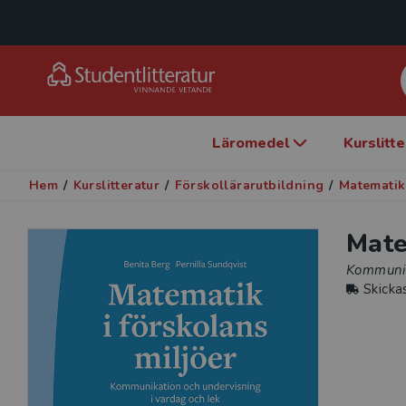
Läromedel
Kurslitt
Hem
/
Kurslitteratur
/
Förskollärarutbildning
/
Matematik
Mate
Kommunik
Skicka