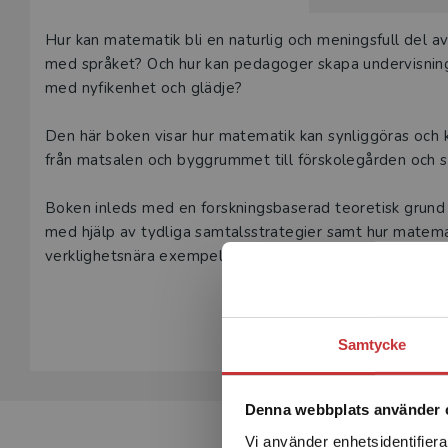
Våra digital
Beskrivning
Hur kan matematik bli en naturlig och meningsfull del av
under 180 da
med språket? Och hur kan pedagoger skapa undervisning
undervisning
med nyfikenhet och glädje?
vår
kundserv
Den här boken visar hur matematik kan synliggöras och 
Den här prod
från matsalen och byggrummet till förskolegården och 
tjänsteexempl
Boken inleds med en forskningsbaserad teoretisk grun
L
med hjälp av tydliga samtalsstrategier samt hur mate
verklighetsnära exempel illustreras sedan hur dessa str
matematiska kunnande och deras språkliga förmågor.
Visa hela be
Boken vänder sig till studenter i förskollärarutbildning
Samtycke
Denna webbplats använder 
Vi använder enhetsidentifierar