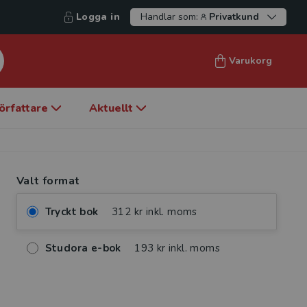
Logga in
Handlar som:
Privatkund
Varukorg
örfattare
Aktuellt
Valt format
Tryckt bok
312 kr inkl. moms
Studora e-bok
193 kr inkl. moms