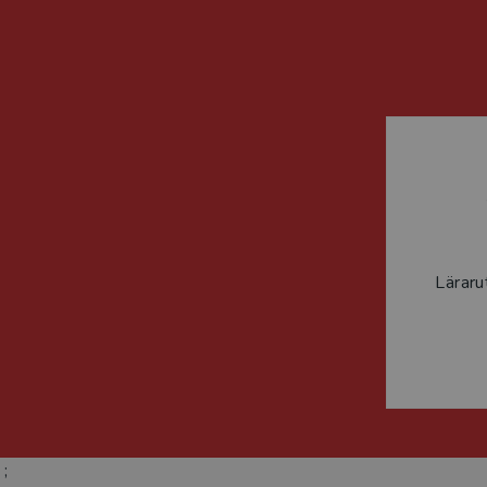
Läraru
;