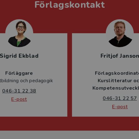
Förlagskontakt
Sigrid Ekblad
Fritjof Janso
Förläggare
Förlagskoordinat
tbildning och pedagogik
Kurslitteratur o
Kompetensutveckl
046-31 22 38
046-31 22 57
E-post
E-post