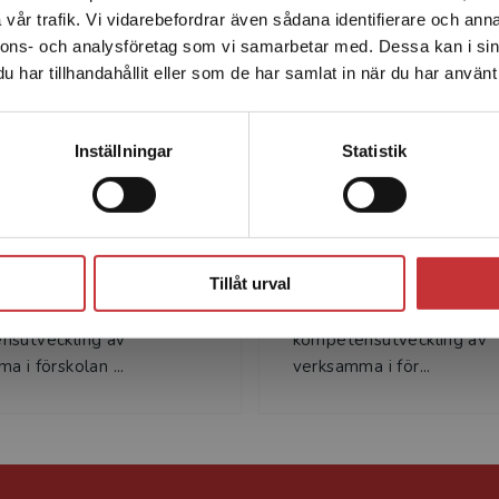
vår trafik. Vi vidarebefordrar även sådana identifierare och anna
enhet utanför Sverige. Vi erbjuder inte leveranser utanför
nnons- och analysföretag som vi samarbetar med. Dessa kan i sin
Sverige. För att kunna slutföra ett köp måste
har tillhandahållit eller som de har samlat in när du har använt 
leveransadressen vara i Sverige.
Läs mer
Kontakta kundservice
Inställningar
Statistik
Benita Berg
Pernilla Sundqv
rg är lektor i didaktik vid
Pernilla Sundqvist är lekto
Stäng
ens universitet. Hon
didaktik vid Mälardalens
Tillåt urval
 med
universitet. Hon arbetar
rarutbildning,
förskollärarutbildning,
nsutveckling av
kompetensutveckling av
a i förskolan ...
verksamma i för...