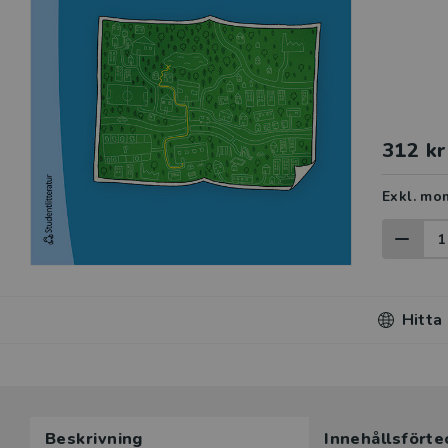
312 kr
Exkl. mo
Hitta
Du som unde
Beskrivning
Innehållsförte
här produk