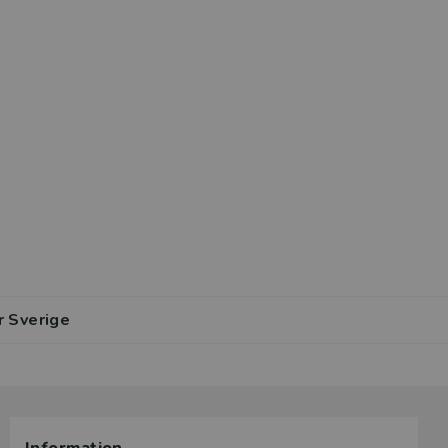
r Sverige
lar av den