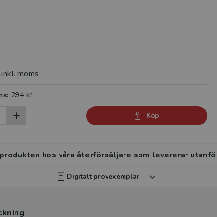
inkl. moms
294 kr
ms:
Köp
 produkten hos våra återförsäljare som levererar utanfö
Digitalt provexemplar
rvisar kan beställa ett kostnadsfritt digitalt provexemp
ckning
ten
.