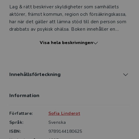
Lag & rätt beskriver skyldigheter som samhällets
aktörer, främst kommun, region och försäkringskassa,
har när det gäller att lämna stöd till den person som
drabbats av psykisk ohälsa. Boken innehåller en
övergripande presentation av det regelverk som styr
Visa hela beskrivningen
handläggningen inom socialtjänst, hälso- och sjukvård
och socialförsäkring. Boken ger bland annat svar på
frågorna: Vilka socialförsäkringsförmåner kan en
person med psykisk funktionsnedsättning ha rätt till?
Vilka skyldigheter har socialtjänsten gentemot
Innehållsförteckning
personer med psykisk funktionsnedsättning? Vilket
bistånd kan bli aktuellt? Kan ett barn, alternativt en
Information
vuxen bli föremål för tvång? Vart kan man vända sig
med klagomål och överklagan?
Författare:
Sofia Linderot
Boken riktar sig till studenter vid universitet och
Språk:
Svenska
högskolor, yrkeshögskolor, samt till personal bland
ISBN:
9789144180625
annat inom socialtjänst och hälso- och sjukvård,