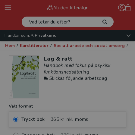
Handlar som:
Privatkund
Hem
/
Kurslitteratur
/
Socialt arbete och social omsorg
/
Et
Lag & rätt
Handbok med fokus på psykisk
funktionsnedsättning
Skickas följande arbetsdag
Valt format
Tryckt bok
365 kr inkl. moms