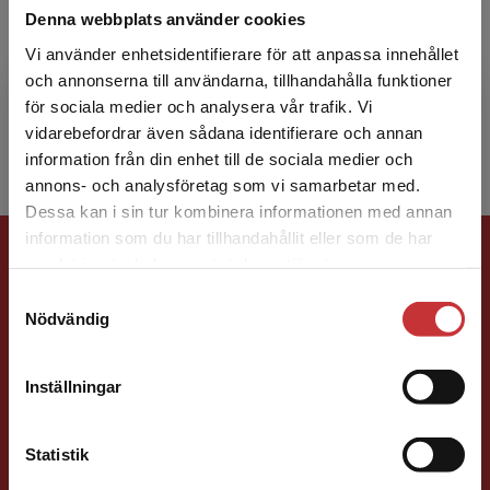
Denna webbplats använder cookies
Sofia Linderot är socionom, fil.lic, fil.dr i socialt
Vi använder enhetsidentifierare för att anpassa innehållet
arbete och har under många år arbetat som
och annonserna till användarna, tillhandahålla funktioner
universitetslektor vid Socialhögskolan, Lunds
för sociala medier och analysera vår trafik. Vi
unive...
Begränsad fraktregion
vidarebefordrar även sådana identifierare och annan
information från din enhet till de sociala medier och
annons- och analysföretag som vi samarbetar med.
Dessa kan i sin tur kombinera informationen med annan
information som du har tillhandahållit eller som de har
Förlagskontakt
Det verkar som att du besöker
samlat in när du har använt deras tjänster.
studentlitteratur.se via en enhet utanför Sverige.
Samtyckesval
Vi erbjuder inte leveranser utanför Sverige. För
Nödvändig
att kunna slutföra ett köp måste
leveransadressen vara i Sverige.
Läs mer
Inställningar
Kontakta kundservice
Mareike Persson
Statistik
Förläggare