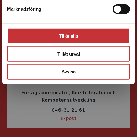
Juridik, kriminologi och polis
Marknadsföring
Stäng
046-31 22 91
E-post
Tillåt alla
Tillåt urval
Avvisa
Susanne Borg-Törn
Förlagskoordinator
Kurslitteratur och
Kompetensutveckling
046-31 21 61
E-post