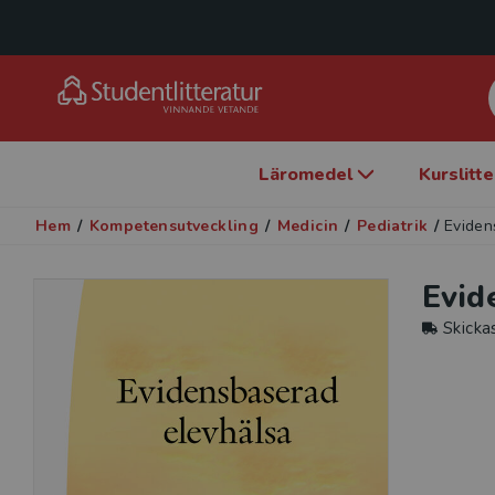
Läromedel
Kurslitt
Hem
/
Kompetensutveckling
/
Medicin
/
Pediatrik
/
Eviden
Evid
Skicka