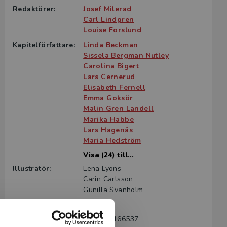
Redaktörer:
Josef Milerad
Carl Lindgren
Louise Forslund
Kapitelförfattare:
Linda Beckman
Sissela Bergman Nutley
Carolina Bigert
Lars Cernerud
Elisabeth Fernell
Emma Goksör
Malin Gren Landell
Marika Habbe
Lars Hagenäs
Maria Hedström
Visa (24) till...
Illustratör:
Lena Lyons
Carin Carlsson
Gunilla Svanholm
Språk:
Svenska
ISBN:
9789144166537