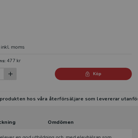
inkl. moms
477 kr
ms:
Köp
 produkten hos våra återförsäljare som levererar utanfö
ckning
Omdömen
a elever en god utbildning och, med elevhälsan som