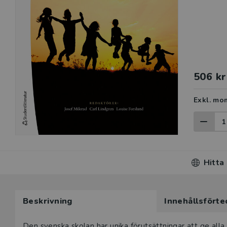
506 kr
Exkl. mo
Hitta
Beskrivning
Innehållsförte
Den svenska skolan har unika förutsättningar att ge all