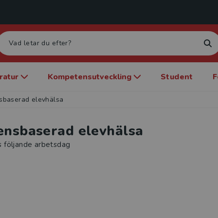
eratur
Kompetensutveckling
Student
F
sbaserad elevhälsa
ensbaserad elevhälsa
s följande arbetsdag