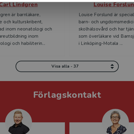
Carl Lindgren
Louise Forslu
dgren är barnläkare,
Louise Forslund är speciali
e och kulturskribent,
barn- och ungdomsmedici
ad inom neonatologi och
skolhälsovård och har tjän
reutbildning inom
som överläkare vid Barns
logi och habiliterin...
i Linköping-Motala ...
Visa alla - 37
Förlagskontakt