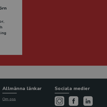
örn
or
ch
ing
Allmänna länkar
Sociala medier
Om oss