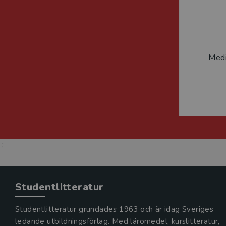
Medi
;
Studentlitteratur
Studentlitteratur grundades 1963 och är idag Sveriges
ledande utbildningsförlag. Med läromedel, kurslitteratur,