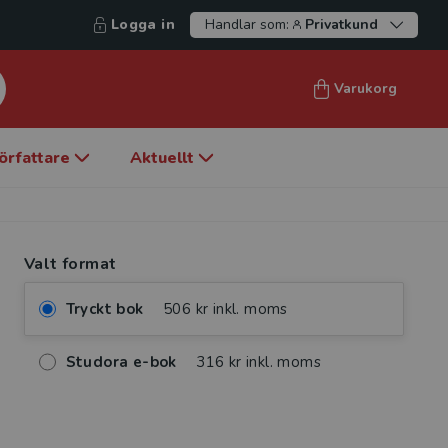
Logga in
Handlar som:
Privatkund
Varukorg
örfattare
Aktuellt
Valt format
Tryckt bok
506 kr inkl. moms
Studora e-bok
316 kr inkl. moms