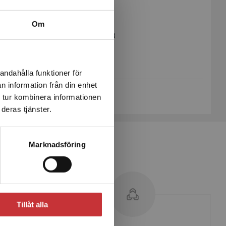
Utgivningsår:
2014
Revisionsår:
2024
Om
Artikelnummer:
37314-03
Upplaga:
Tredje
Sidantal:
414
andahålla funktioner för
n information från din enhet
Köp- och leveransvillkor
 tur kombinera informationen
deras tjänster.
Marknadsföring
Tillåt alla