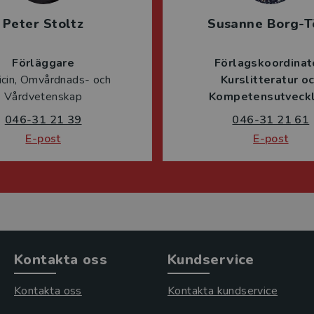
Peter Stoltz
Susanne Borg-T
Förläggare
Förlagskoordinat
cin, Omvårdnads- och
Kurslitteratur o
Vårdvetenskap
Kompetensutveckl
046-31 21 39
046-31 21 61
E-post
E-post
Kontakta oss
Kundservice
Kontakta oss
Kontakta kundservice