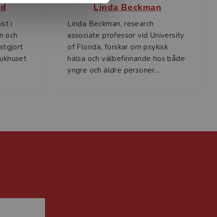
nd
Linda Beckman
st i
Linda Beckman, research
n och
associate professor vid University
stgjort
of Florida, forskar om psykisk
jukhuset
hälsa och välbefinnande hos både
yngre och äldre personer...