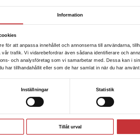
Begränsad fraktregion
Information
cookies
e för att anpassa innehållet och annonserna till användarna, tillh
Det verkar som att du besöker studentlitteratur.se via en
vår trafik. Vi vidarebefordrar även sådana identifierare och anna
enhet utanför Sverige. Vi erbjuder inte leveranser utanför
nnons- och analysföretag som vi samarbetar med. Dessa kan i sin
Sverige. För att kunna slutföra ett köp måste
har tillhandahållit eller som de har samlat in när du har använt 
leveransadressen vara i Sverige.
Läs mer
Kontakta kundservice
Författare
Inställningar
Statistik
Stäng
Tillåt urval