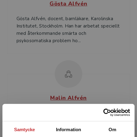
Gösta Alfvén
Gösta Alfvén, docent, barnläkare, Karolinska
Institutet, Stockholm. Han har arbetat speciellt
med återkommande smärta och
psykosomatiska problem ho...
Malin Alfvén
Malin Alfvén, leg. psykolog vid Mödra-
Barnhälsovården Farsta, Stockholm.
Samtycke
Information
Om