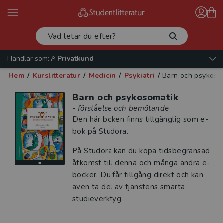
Handlar som:
Privatkund
Hem
/
Kurslitteratur
/
Medicin
/
Psykiatri
/
Barn och psykoso
Barn och psykosomatik
- förståelse och bemötande
Den här boken finns tillgänglig som e-
bok på Studora.
På Studora kan du köpa tidsbegränsad
åtkomst till denna och många andra e-
böcker. Du får tillgång direkt och kan
även ta del av tjänstens smarta
studieverktyg.