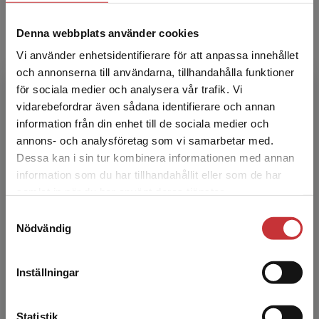
Denna webbplats använder cookies
Vi använder enhetsidentifierare för att anpassa innehållet
och annonserna till användarna, tillhandahålla funktioner
för sociala medier och analysera vår trafik. Vi
Ulrika Berg
Begränsad fraktregion
vidarebefordrar även sådana identifierare och annan
information från din enhet till de sociala medier och
Ulrika Berg är leg. läkare, medicine doktor och
annons- och analysföretag som vi samarbetar med.
specialist i barn- och ungdomsmedicin. Hon har
Dessa kan i sin tur kombinera informationen med annan
medverkat vid utformningen av svenska
information som du har tillhandahållit eller som de har
rekommendation...
Det verkar som att du besöker
samlat in när du har använt deras tjänster.
studentlitteratur.se via en enhet utanför Sverige.
Samtyckesval
Vi erbjuder inte leveranser utanför Sverige. För
Nödvändig
att kunna slutföra ett köp måste
leveransadressen vara i Sverige.
Läs mer
Inställningar
Kontakta kundservice
Monica Brendler Lindqvist
Statistik