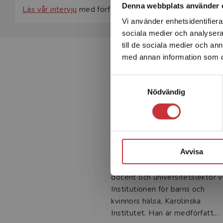
Denna webbplats använder 
Läs vår intervju
med författaren Josef Milerad.
Vi använder enhetsidentifierar
sociala medier och analysera 
till de sociala medier och a
med annan information som du 
Samtyckesval
Nödvändig
Josef Milerad
Avvisa
Josef Milerad är barnläkare,
docent och universitetslektor v
Institutionen för barns och
kvinnors hälsa, Karolinska
Institutet. Han är medförfatt...