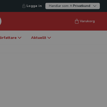
Logga in
Handlar som:
Privatkund
Varukorg
örfattare
Aktuellt