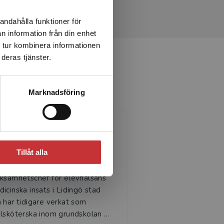
andahålla funktioner för
n information från din enhet
 tur kombinera informationen
deras tjänster.
Marknadsföring
Ylva Solders
Tillåt alla
a Solders har varit
ksamhetschef för elevhälsans
icinska insats i Lidingö stad
 har tidigare verkat som
lsköterska inom grundskolan ...