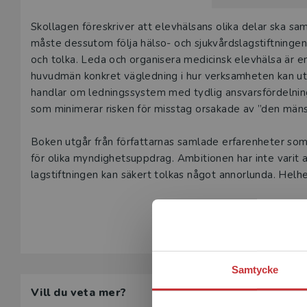
Beskrivning
Skollagen föreskriver att elevhälsans olika delar ska s
måste dessutom följa hälso- och sjukvårdslagstiftningen
och tolka. Leda och organisera medicinsk elevhälsa är 
huvudmän konkret vägledning i hur verksamheten kan utfo
handlar om ledningssystem med tydlig ansvarsfördelnin
som minimerar risken för misstag orsakade av ”den mänsk
Boken utgår från författarnas samlade erfarenheter so
för olika myndighetsuppdrag. Ambitionen har inte varit at
lagstiftningen kan säkert tolkas något annorlunda. Hel
uppfattning och beprövade erfarenhet av att leda och or
Visa hela be
och elevernas behov. Skolornas huvudmän och elevhälsans verksamhetschefer får i boken en översikt av hur
lagstiftningen definierar deras ansvarsområden. De del
Samtycke
Vill du veta mer?