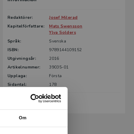
Redaktörer:
Josef Milerad
Kapitelförfattare:
Mats Swensson
Ylva Solders
Språk:
Svenska
ISBN:
9789144109152
Utgivningsår:
2016
Artikelnummer:
39035-01
Upplaga:
Första
Sidantal:
178
Köp- och leveransvillkor
Om