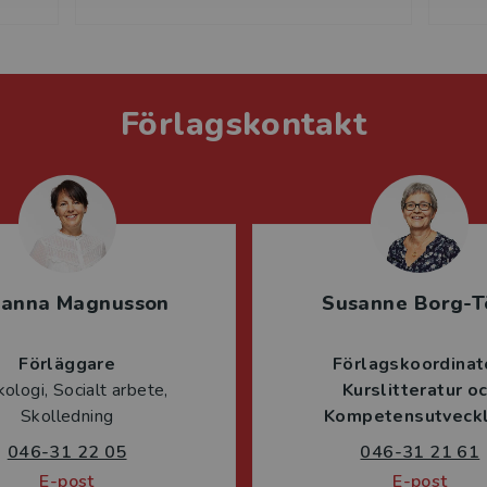
Förlagskontakt
sanna Magnusson
Susanne Borg-T
Förläggare
Förlagskoordinat
ologi, Socialt arbete,
Kurslitteratur o
Skolledning
Kompetensutveckl
046-31 22 05
046-31 21 61
E-post
E-post