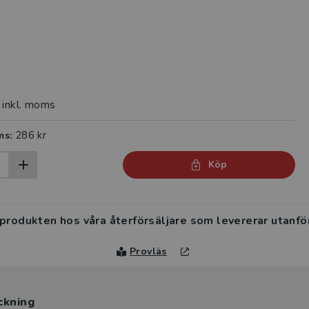
inkl. moms
286 kr
ms:
Köp
 produkten hos våra återförsäljare som levererar utanfö
Provläs
ckning