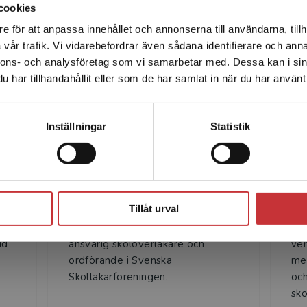
cookies
e för att anpassa innehållet och annonserna till användarna, tillh
Det verkar som att du besöker studentlitteratur.se via en
vår trafik. Vi vidarebefordrar även sådana identifierare och anna
enhet utanför Sverige. Vi erbjuder inte leveranser utanför
nnons- och analysföretag som vi samarbetar med. Dessa kan i sin
Sverige. För att kunna slutföra ett köp måste
Författare
har tillhandahållit eller som de har samlat in när du har använt 
leveransadressen vara i Sverige.
Läs mer
Kontakta kundservice
Inställningar
Statistik
Stäng
Mats Swensson
Tillåt urval
Mats Swensson (t.v.) är medicinskt
Ylv
id
ansvarig skolöverläkare och
ver
ordförande i Svenska
med
Skolläkarföreningen.
och
sko