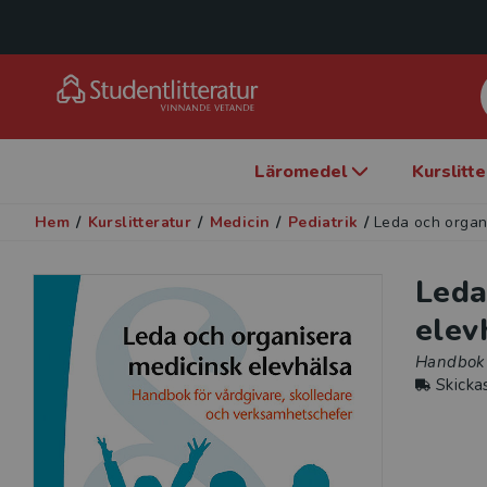
Läromedel
Kurslitt
Hem
/
Kurslitteratur
/
Medicin
/
Pediatrik
/
Leda och organ
Leda
elev
Handbok 
Skicka