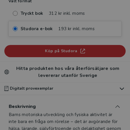
Valt format
Tryckt bok
312 kr inkl. moms
Studora e-bok
193 kr inkl. moms
Köp på Studora
Hitta produkten hos våra återförsäljare som
levererar utanför Sverige
Digitalt provexemplar
Du som undervisar kan beställa ett kostnadsfritt
Beskrivning
digitalt provexemplar av den här produkten
.
Beskrivning
Barns motoriska utveckling och fysiska aktivitet är
Våra digitala provexemplar tillhandahålls via Studora.se
inte bara en fråga om rörelse – det är avgörande för
och ger dig tillgång till boken under 180 dagar. Observera
hälsa, lärande, självförtroende och delaktighet genom