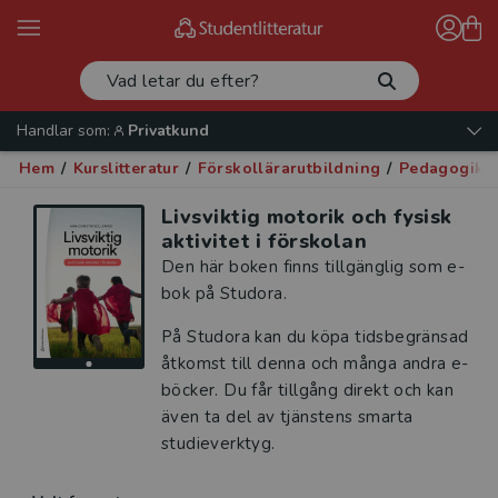
Handlar som:
Privatkund
Hem
/
Kurslitteratur
/
Förskollärarutbildning
/
Pedagogik -
Livsviktig motorik och fysisk
aktivitet i förskolan
Den här boken finns tillgänglig som e-
bok på Studora.
På Studora kan du köpa tidsbegränsad
åtkomst till denna och många andra e-
böcker. Du får tillgång direkt och kan
även ta del av tjänstens smarta
studieverktyg.