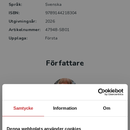
Språk:
Svenska
ISBN:
9789144218304
Utgivningsår:
2026
Artikelnummer:
47948-SB01
Upplaga:
Första
Författare
Samtycke
Information
Om
Ann-Christin Sollerhed
Ann-Christin ”Lollo” Sollerhed är
Denna webbplats använder cookies