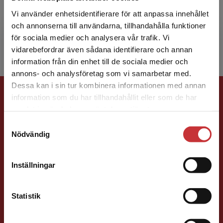
universitetslektor i folkhälso­vetenskap med
Vi använder enhetsidentifierare för att anpassa innehållet
inriktning idrott och hälsa. Ann-Christin har
och annonserna till användarna, tillhandahålla funktioner
undervisat på skolans ...
för sociala medier och analysera vår trafik. Vi
Begränsad fraktregion
vidarebefordrar även sådana identifierare och annan
information från din enhet till de sociala medier och
annons- och analysföretag som vi samarbetar med.
Dessa kan i sin tur kombinera informationen med annan
Förlagskontakt
information som du har tillhandahållit eller som de har
Det verkar som att du besöker
samlat in när du har använt deras tjänster.
studentlitteratur.se via en enhet utanför Sverige.
Samtyckesval
Vi erbjuder inte leveranser utanför Sverige. För
Nödvändig
att kunna slutföra ett köp måste
leveransadressen vara i Sverige.
Läs mer
Inställningar
Sigrid Ekblad
Kontakta kundservice
Statistik
Förläggare
Lärarutbildning och pedagogik