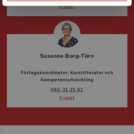
E-post
Susanne Borg-Törn
Förlagskoordinator
Kurslitteratur och
Kompetensutveckling
046-31 21 61
E-post
;