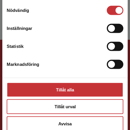
föreläsa och undervisa på kurser i svenska och
Samtyckesval
Vi erbjuder inte leveranser utanför Sverige. För
svenska s...
Nödvändig
att kunna slutföra ett köp måste
leveransadressen vara i Sverige.
Läs mer
Inställningar
Kontakta kundservice
Förlagskontakt
Statistik
Marknadsföring
Stäng
Tillåt alla
Caroline Boussard
Tillåt urval
Förläggare
Samhällsvetenskap och humaniora, Språk
Avvisa
046-31 21 46