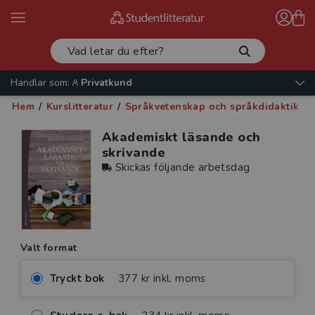
Handlar som:
Privatkund
Hem
/
Kurslitteratur
/
Språkvetenskap och språkdidaktik
/
Akademiskt läsande och
skrivande
Skickas följande arbetsdag
Valt format
Tryckt bok
377 kr inkl. moms