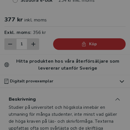
Studora e-bok
234 kr inkl. moms
377 kr
inkl. moms
Exkl. moms:
356 kr
Köp
Hitta produkten hos våra återförsäljare som
levererar utanför Sverige
Digitalt provexemplar
Du som undervisar kan beställa ett kostnadsfritt
Beskrivning
digitalt provexemplar av den här produkten
.
Beskrivning
Studier på universitet och högskola innebär en
Våra digitala provexemplar tillhandahålls via Studora.se
utmaning för många studenter, inte minst vad gäller
och ger dig tillgång till boken under 180 dagar. Observera
de höga kraven på läs- och skrivförmåga. Texterna
att erbjudandet endast gäller relevanta produkter för din
uppfattas ofta som svårlästa och de skriftliga