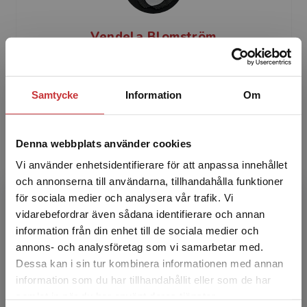
Vendela Blomström
Vendela Blomström är lärare vid Stockholms
universitet. Hon har mångårig erfarenhet av att
Samtycke
Information
Om
föreläsa och undervisa i svenska som
andraspråk vid Stoc...
Denna webbplats använder cookies
Vi använder enhetsidentifierare för att anpassa innehållet
och annonserna till användarna, tillhandahålla funktioner
för sociala medier och analysera vår trafik. Vi
Begränsad fraktregion
vidarebefordrar även sådana identifierare och annan
information från din enhet till de sociala medier och
Jeanna Wennerberg
annons- och analysföretag som vi samarbetar med.
Dessa kan i sin tur kombinera informationen med annan
information som du har tillhandahållit eller som de har
Jeanna Wennerberg är lärare vid Stockholms
Det verkar som att du besöker
samlat in när du har använt deras tjänster.
universitet. Hon har mångårig erfarenhet av att
studentlitteratur.se via en enhet utanför Sverige.