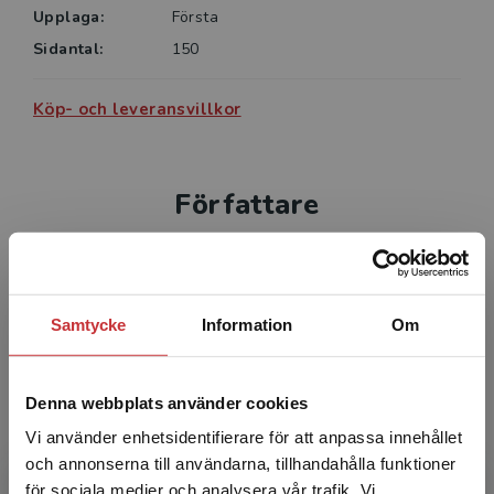
Upplaga:
Första
Sidantal:
150
Köp- och leveransvillkor
Författare
Samtycke
Information
Om
Olav Schewe
Denna webbplats använder cookies
Vi använder enhetsidentifierare för att anpassa innehållet
Olav Schewe har en mastersexamen i
och annonserna till användarna, tillhandahålla funktioner
företagsekonomi från Oxford University. Han
för sociala medier och analysera vår trafik. Vi