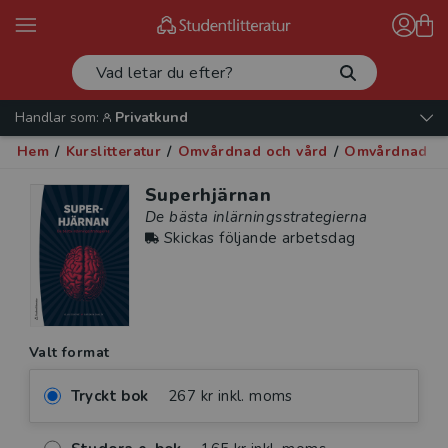
Handlar som:
Privatkund
Hem
/
Kurslitteratur
/
Omvårdnad och vård
/
Omvårdnad och
Superhjärnan
De bästa inlärningsstrategierna
Skickas följande arbetsdag
Valt format
Tryckt bok
267 kr inkl. moms