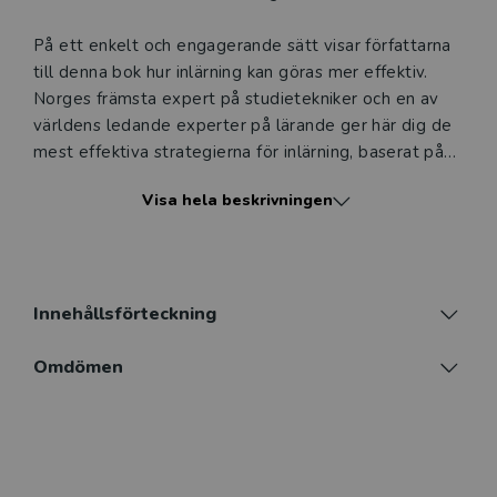
På ett enkelt och engagerande sätt visar författarna
till denna bok hur inlärning kan göras mer effektiv.
Norges främsta expert på studietekniker och en av
världens ledande experter på lärande ger här dig de
mest effektiva strategierna för inlärning, baserat på
den senaste forskningen. Strategierna fungerar
Visa hela beskrivningen
eftersom de samspelar med hjärnans sätt att lära sig,
komma ihåg och förstå. Att ha en superhjärna handlar
inte om vilken hjärna du föddes med, utan om hur du
använder den du har fått. Alla kan lyckas med
inlärning, den här boken visar hur.
Innehållsförteckning
I boken lär du dig hur du bland annat kan
Omdömen
• öka koncentrationen och undvika att ständigt skjuta
upp