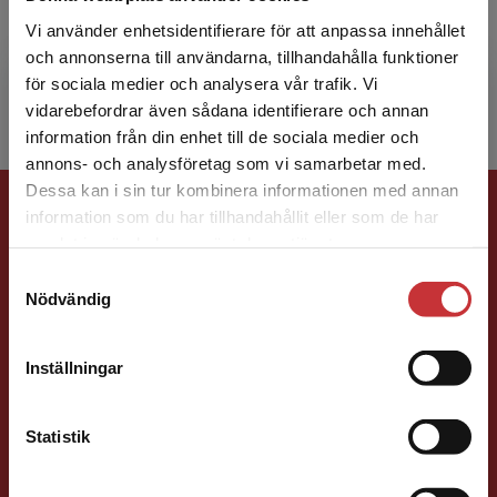
samordnare för psykisk hälsa på
Vi använder enhetsidentifierare för att anpassa innehållet
Socialdepartementet, avdelningschef på
och annonserna till användarna, tillhandahålla funktioner
Socialstyrelsen och kanslic...
för sociala medier och analysera vår trafik. Vi
Begränsad fraktregion
vidarebefordrar även sådana identifierare och annan
information från din enhet till de sociala medier och
annons- och analysföretag som vi samarbetar med.
Dessa kan i sin tur kombinera informationen med annan
Förlagskontakt
information som du har tillhandahållit eller som de har
Det verkar som att du besöker
samlat in när du har använt deras tjänster.
studentlitteratur.se via en enhet utanför Sverige.
Samtyckesval
Vi erbjuder inte leveranser utanför Sverige. För
Nödvändig
att kunna slutföra ett köp måste
leveransadressen vara i Sverige.
Läs mer
Inställningar
Susanna Magnusson
Kontakta kundservice
Statistik
Förläggare
Psykologi, Socialt arbete, Skolledning