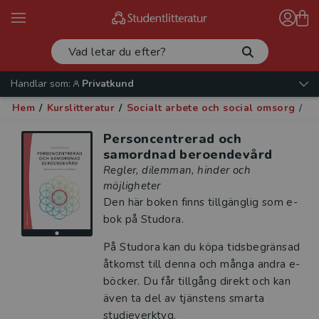
Handlar som:
Privatkund
Hem
/
Kurslitteratur
/
Socialt arbete och social omsorg
/
Mi
Personcentrerad och
samordnad beroendevård
Regler, dilemman, hinder och
möjligheter
Den här boken finns tillgänglig som e-
bok på Studora.
På Studora kan du köpa tidsbegränsad
åtkomst till denna och många andra e-
böcker. Du får tillgång direkt och kan
även ta del av tjänstens smarta
studieverktyg.