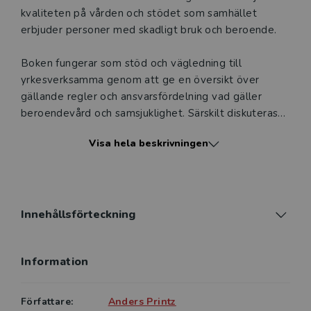
kvaliteten på vården och stödet som samhället
erbjuder personer med skadligt bruk och beroende.
Boken fungerar som stöd och vägledning till
yrkesverksamma genom att ge en översikt över
gällande regler och ansvarsfördelning vad gäller
beroendevård och samsjuklighet. Särskilt diskuteras
områden där gränsdragningssvårigheter och
Visa hela beskrivningen
dilemman uppstår. Löpande ges exempel på hur man
praktisk kan gå till väga för att förbättra arbetssätt
och -metoder. Vikten av att ta till vara patienters,
anhörigas och medarbetares erfarenheter betonas.
Boken diskuterar också beroendevårdens utveckling i
Innehållsförteckning
ett framåtblickande perspektiv.
Information
Personcentrerad och samordnad beroendevård är en
viktig resurs för yrkesverksamma inom socialtjänstens
olika delar, regionernas beroendevård och psykiatri,
Författare:
Anders Printz