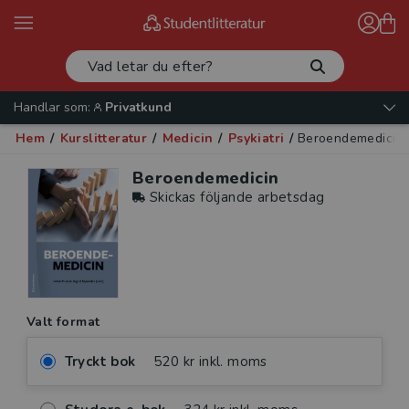
Handlar som:
Privatkund
Hem
/
Kurslitteratur
/
Medicin
/
Psykiatri
/
Beroendemedicin
Beroendemedicin
Skickas följande arbetsdag
Valt format
Tryckt bok
520 kr inkl. moms