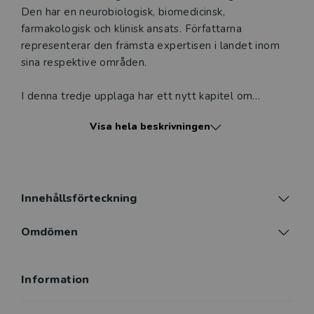
Den har en neuro­biologisk, biomedicinsk,
farmakologisk och klinisk ansats. Författarna
representerar den främsta expertisen i landet inom
sina respektive områden.
I denna tredje upplaga har ett nytt kapitel om
spelberoende tillkommit. Samtliga kapitel har
Visa hela beskrivningen
uppdaterats och i vissa fall omarbetats för att spegla
de senaste forskningsresultaten och för att följa den
snabba utvecklingen inom området. Kunskap om
beroende är viktig inom hälso- och sjukvården för att
kunna optimera och individanpassa såväl preventiva
Innehållsförteckning
åtgärder som behandlingsmetoder, men även inom
många andra samhällssektorer, exempelvis
Omdömen
socialtjänsten, rättsväsendet och för politiska
beslutsfattare.
Information
Boken lämpar sig speciellt för utbildningar inom