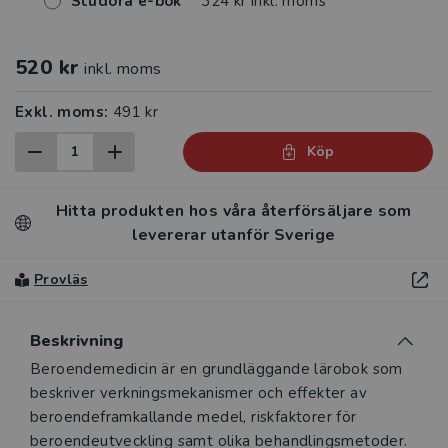
Studora e-bok
324 kr inkl. moms
520 kr
inkl. moms
Exkl. moms:
491 kr
Köp
Hitta produkten hos våra återförsäljare som
levererar utanför Sverige
Provläs
Beskrivning
Beskrivning
Beroendemedicin är en grundläggande lärobok som
beskriver verkningsmekanismer och effekter av
beroendeframkallande medel, riskfaktorer för
beroendeutveckling samt olika behandlingsmetoder.