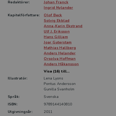
naturvetenskap och hälso- och sjukvård, såsom läkar-,
Redaktörer:
Johan Franck
apotekar-, biomedicin-, receptarie- och
Ingrid Nylander
sjuksköterskeprogrammen, men även för att ge ett
Kapitelförfattare:
Olof Beck
medicinskt perspektiv inom exempelvis socionom-
Solvig Ekblad
och psykologutbildning. Den kan även vara lämplig
Anna-Karin Ekstrand
som kurslitteratur för uppdragsutbildningar inom
Ulf J. Eriksson
Hans Gilljam
området.
Joar Guterstam
Mathias Hallberg
Anders Helander
Orsolya Hoffman
Anders Håkansson
Visa (16) till...
Illustratör:
Lena Lyons
Pontus Andersson
Gunilla Svanholm
Språk:
Svenska
ISBN:
9789144140810
Utgivningsår:
2011