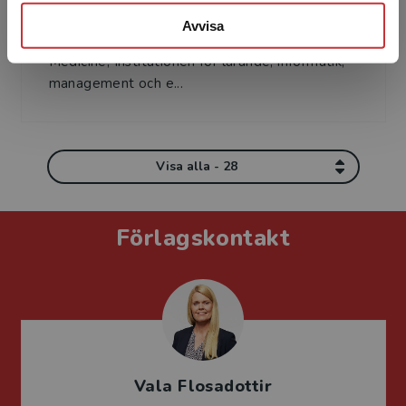
Solvig Ekblad, adjungerad professor, leg.
Avvisa
psykolog, forskargruppsledare, Cultural
Medicine, Institutionen för lärande, informatik,
management och e...
Visa alla - 28
Förlagskontakt
Vala Flosadottir