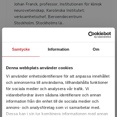
Johan Franck, professor, Institutionen för klinisk
neurovetenskap, Karolinska Institutet;
verksamhetschef, Beroendecentrum
Stockholm, Stockholms lä...
Samtycke
Information
Om
Denna webbplats använder cookies
Ingrid Nylander
Vi använder enhetsidentifierare för att anpassa innehållet
och annonserna till användarna, tillhandahålla funktioner
Ingrid Nylander, professor, Institutionen för
för sociala medier och analysera vår trafik. Vi
farmaceutisk biovetenskap, Neurofarmakologi,
Begränsad fraktregion
vidarebefordrar även sådana identifierare och annan
beroende & beteende, Uppsala universitet,
information från din enhet till de sociala medier och
Uppsala.
annons- och analysföretag som vi samarbetar med.
Dessa kan i sin tur kombinera informationen med annan