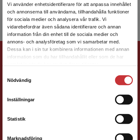
Vi använder enhetsidentifierare för att anpassa innehållet
den första personen i sin familj som utbildade
och annonserna till användarna, tillhandahålla funktioner
sig vid un...
för sociala medier och analysera vår trafik. Vi
Begränsad fraktregion
vidarebefordrar även sådana identifierare och annan
information från din enhet till de sociala medier och
annons- och analysföretag som vi samarbetar med.
Förlagskontakt
Dessa kan i sin tur kombinera informationen med annan
information som du har tillhandahållit eller som de har
Det verkar som att du besöker
samlat in när du har använt deras tjänster.
studentlitteratur.se via en enhet utanför Sverige.
Samtyckesval
Vi erbjuder inte leveranser utanför Sverige. För
Nödvändig
att kunna slutföra ett köp måste
leveransadressen vara i Sverige.
Läs mer
Inställningar
Peter Stoltz
Kontakta kundservice
Förläggare
Statistik
Medicin, Omvårdnads- och Vårdvetenskap
046-31 21 39
Marknadsföring
Stäng