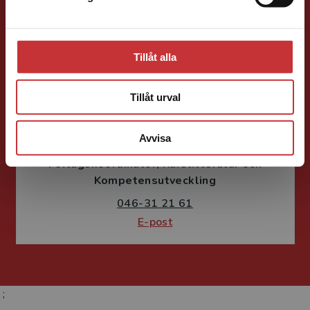
E-post
Tillåt alla
Tillåt urval
Susanne Borg-Törn
Avvisa
Förlagskoordinator
Kurslitteratur och
Kompetensutveckling
046-31 21 61
E-post
;