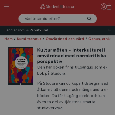
Handlar som:
Privatkund
Hem
/
Kurslitteratur
/
Omvårdnad och vård
/
Genus, etnicit
Kulturmöten - Interkulturell
omvårdnad med normkritiska
perspektiv
Den här boken finns tillgänglig som e-
bok på Studora.
På Studora kan du köpa tidsbegränsad
åtkomst till denna och många andra e-
böcker. Du får tillgång direkt och kan
även ta del av tjänstens smarta
studieverktyg.