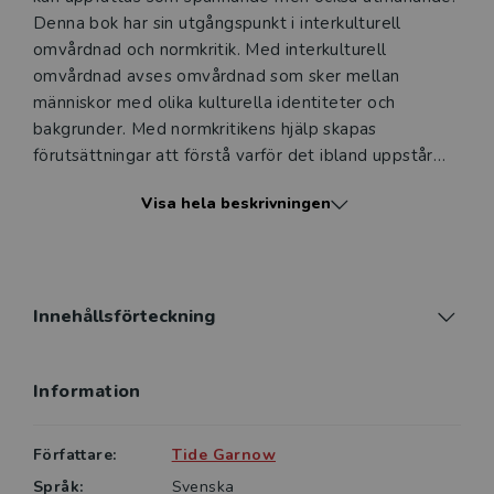
Denna bok har sin utgångspunkt i interkulturell
omvårdnad och normkritik. Med interkulturell
omvårdnad avses omvårdnad som sker mellan
människor med olika kulturella identiteter och
bakgrunder. Med normkritikens hjälp skapas
förutsättningar att förstå varför det ibland uppstår
”krockar” och hur vi kan undvika dem.
Visa hela beskrivningen
Boken inleds med en beskrivning av kulturbegreppet
och hur det kommer till uttryck inom hälso- och
sjukvården, liksom hur kulturmöten och normkritik
hänger samman. Därefter följer tre delar, varav den
Innehållsförteckning
första beskriver hur normer och andra kulturella
konstruktioner skapas. Den andra delen visar hur vi
Information
kan förhålla oss kritiska till det som skapar hinder i
kulturmöten. I bokens avslutande tredje del ligger
fokus på de verktyg som kan användas för att
Författare:
Tide Garnow
motverka exkludering och diskriminering, och i
Språk:
Svenska