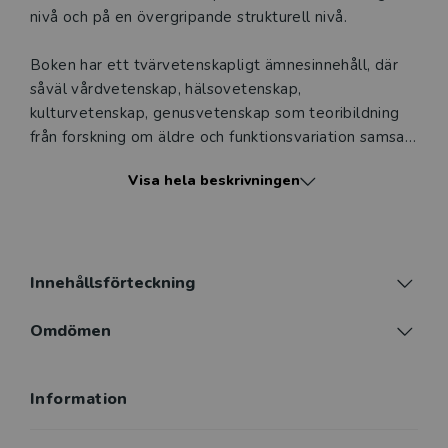
nivå och på en övergripande strukturell nivå.
Boken har ett tvärvetenskapligt ämnesinnehåll, där
såväl vård­vetenskap, hälsovetenskap,
kulturvetenskap, genusvetenskap som teoribildning
från forskning om äldre och funktionsvariation samsas
med sociologi och offentlig förvaltning för att
Visa hela beskrivningen
beskriva normmedvetna perspektiv i hälso- och
sjukvården.
Andra upplagan rymmer omarbetat och uppdaterat
kunskaps­­innehåll samt en ny organisering av
Innehållsförteckning
innehållet genom de tre delarna Grundläggande
begrepp och perspektiv, Social kategorisering och
Omdömen
jämlik vård och Vårdnormer ur ett makro-, meso- och
mikroperspektiv.
Information
Boken vänder sig till studenter inom de olika hälso-