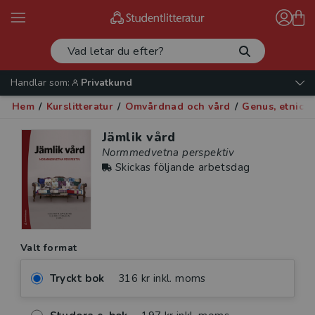
Handlar som:
Privatkund
Hem
/
Kurslitteratur
/
Omvårdnad och vård
/
Genus, etnicit
Jämlik vård
Normmedvetna perspektiv
Skickas följande arbetsdag
Valt format
Tryckt bok
316 kr inkl. moms