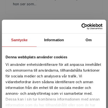
hon ser som...
Samtycke
Information
Om
Ellinor Tengelin
Denna webbplats använder cookies
Ellinor Tengelin är folkhälsovetare och filosofie
Vi använder enhetsidentifierare för att anpassa innehållet
doktor i hälsa och vårdvetenskap. Normer har
och annonserna till användarna, tillhandahålla funktioner
intresserat henne sedan antologin Fittstim
för sociala medier och analysera vår trafik. Vi
gavs ut 1...
Begränsad fraktregion
vidarebefordrar även sådana identifierare och annan
information från din enhet till de sociala medier och
annons- och analysföretag som vi samarbetar med.
Dessa kan i sin tur kombinera informationen med annan
information som du har tillhandahållit eller som de har
Det verkar som att du besöker