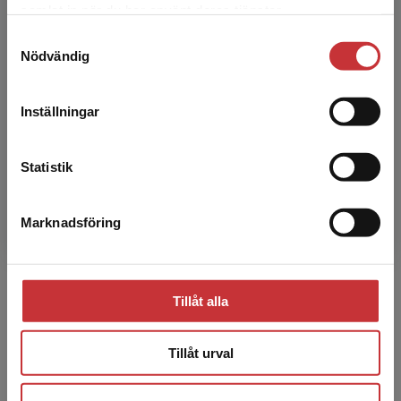
samlat in när du har använt deras tjänster.
studentlitteratur.se via en enhet utanför Sverige.
Samtyckesval
Vi erbjuder inte leveranser utanför Sverige. För
Tina Andersson
Nödvändig
att kunna slutföra ett köp måste
leveransadressen vara i Sverige.
Läs mer
Tina Andersson är göteborgaren med en
Inställningar
förkärlek för second hand, gammal musik och
Kontakta kundservice
klassfrågor. På arbetstid jobbar hon med
jämlikhetsfrågor i hälso...
Statistik
Marknadsföring
Stäng
Tillåt alla
Ivan Andrés Castillo
Tillåt urval
Ivan Andrés Castillo är en
andragenerationsinvandrare som är uppvuxen i