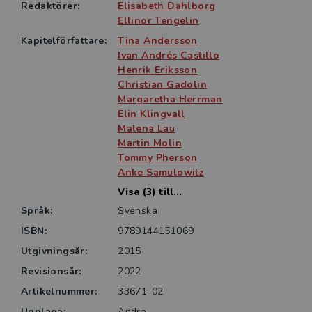
och sjukvårdsutbildningarna och till yrkesverksamma
Redaktörer:
Elisabeth Dahlborg
inom samma sektor.
Ellinor Tengelin
Kapitelförfattare:
Tina Andersson
Ivan Andrés Castillo
Henrik Eriksson
Christian Gadolin
Margaretha Herrman
Elin Klingvall
Malena Lau
Martin Molin
Tommy Pherson
Anke Samulowitz
Visa (3) till...
Språk:
Svenska
ISBN:
9789144151069
Utgivningsår:
2015
Revisionsår:
2022
Artikelnummer:
33671-02
Upplaga:
Andra