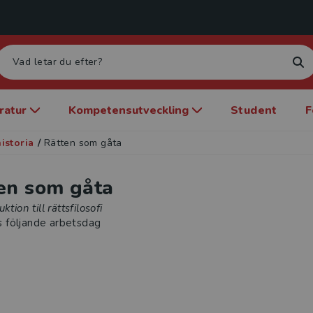
eratur
Kompetensutveckling
Student
F
istoria
/
Rätten som gåta
en som gåta
ktion till rättsfilosofi
s följande arbetsdag