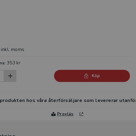
inkl. moms
353 kr
ms:
Köp
 produkten hos våra återförsäljare som levererar utanfö
Provläs