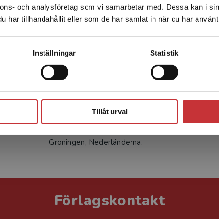
Författare
nnons- och analysföretag som vi samarbetar med. Dessa kan i sin
Sverige. För att kunna slutföra ett köp måste
har tillhandahållit eller som de har samlat in när du har använt 
leveransadressen vara i Sverige.
Läs mer
Kontakta kundservice
Inställningar
Statistik
Pauline Westerman
Stäng
Pauline Westerman är professor i
Tillåt urval
rättsfilosofi vid den juridiska
fakulteten vid Rijksuniversitet
Groningen, Nederländerna.
Förlagskontakt