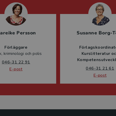
areike Persson
Susanne Borg-T
Förläggare
Förlagskoordinat
ik, kriminologi och polis
Kurslitteratur o
Kompetensutveckl
046-31 22 91
046-31 21 61
E-post
E-post