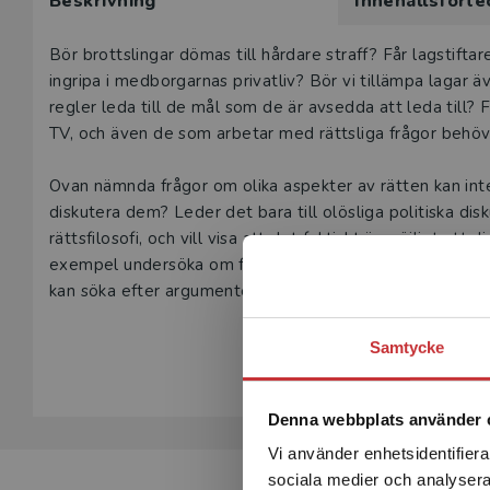
Beskrivning
Innehållsförte
Beskrivning
Bör brottslingar dömas till hårdare straff? Får lagstift
ingripa i medborgarnas privatliv? Bör vi tillämpa lagar ä
regler leda till de mål som de är avsedda att leda till? Fr
TV, och även de som arbetar med rättsliga frågor behöv
Ovan nämnda frågor om olika aspekter av rätten kan inte
diskutera dem? Leder det bara till olösliga politiska dis
rättsfilosofi, och vill visa att det faktiskt är möjligt att
exempel undersöka om frågan ställs på rätt sätt, man ka
kan söka efter argumentens utgångspunkt och deras urspr
debatten kan föras på ett mer tillfredsställande sätt.
Visa hela be
Samtycke
Rätten som gåta har främst skrivits för jurister, men är 
intresserar sig för frågor kring rättens roll och dess räc
Denna webbplats använder 
Vi använder enhetsidentifierar
sociala medier och analysera 