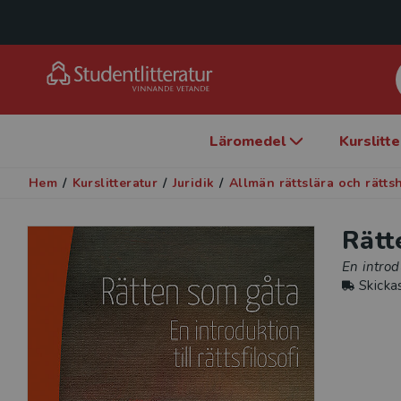
Läromedel
Kurslitt
Hem
/
Kurslitteratur
/
Juridik
/
Allmän rättslära och rättsh
Rätt
En introdu
Skicka