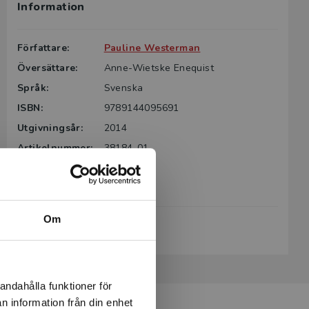
Information
Författare:
Pauline Westerman
Översättare:
Anne-Wietske Enequist
Språk:
Svenska
ISBN:
9789144095691
Utgivningsår:
2014
Artikelnummer:
38184-01
Upplaga:
Första
Sidantal:
258
Om
Köp- och leveransvillkor
andahålla funktioner för
n information från din enhet