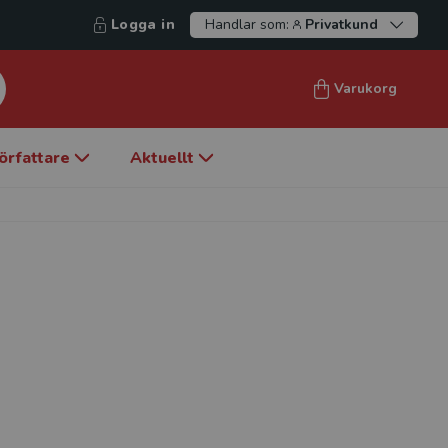
Logga in
Handlar som:
Privatkund
Varukorg
örfattare
Aktuellt