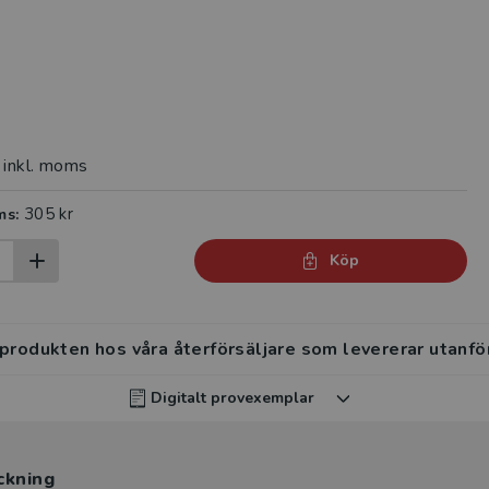
inkl. moms
305 kr
ms:
Köp
 produkten hos våra återförsäljare som levererar utanfö
Digitalt provexemplar
rvisar kan beställa ett kostnadsfritt digitalt provexemp
ckning
ten
.