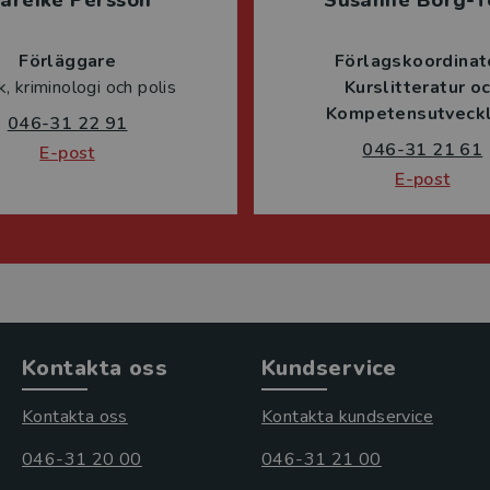
areike Persson
Susanne Borg-T
Förläggare
Förlagskoordinat
ik, kriminologi och polis
Kurslitteratur o
Kompetensutveckl
046-31 22 91
046-31 21 61
E-post
E-post
Kontakta oss
Kundservice
Kontakta oss
Kontakta kundservice
046-31 20 00
046-31 21 00