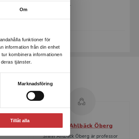
Artikelnummer:
48103-01
Om
Upplaga:
Första
Sidantal:
266
Köp- och leveransvillkor
andahålla funktioner för
n information från din enhet
 tur kombinera informationen
deras tjänster.
Marknadsföring
Tillåt alla
Shirin Ahlbäck Öberg
Shirin Ahlbäck Öberg är professor