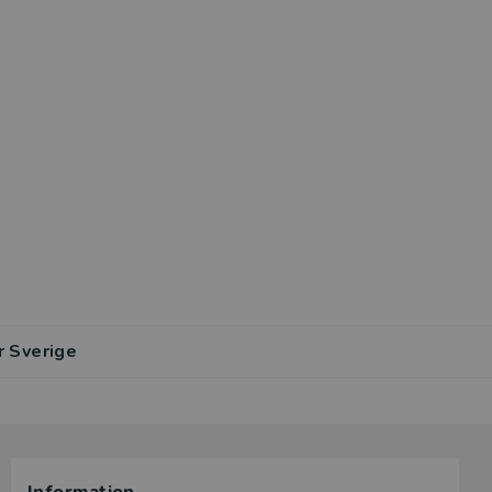
r Sverige
lar av den