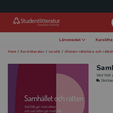
Läromedel
Kurslitt
Hem
/
Kurslitteratur
/
Juridik
/
Allmän rättslära och rättsh
Samh
Vad folk 
Skicka