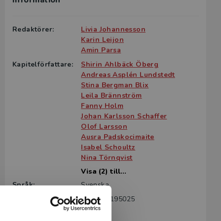
Information
g till boken
ter för din
Redaktörer:
Livia Johannesson
id kontakta
Karin Leijon
rodukten.
Amin Parsa
Kapitelförfattare:
Shirin Ahlbäck Öberg
m det gäller
Andreas Asplén Lundstedt
tsgivare.
Stina Bergman Blix
Leila Brännström
Fanny Holm
Johan Karlsson Schaffer
Olof Larsson
Ausra Padskocimaite
Isabel Schoultz
Nina Törnqvist
Visa (2) till...
Språk:
Svenska
ISBN:
9789144195025
Utgivningsår:
2026