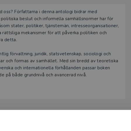
a provexemplar tillhandahålls via Studora.se och ger dig tillgån
d oss? Författarna i denna antologi bidrar med
gar. Observera att erbjudandet endast gäller relevanta produk
politiska beslut och informella samhällsnormer har för
 (nivå och ämne) och dig som är verksam i Sverige. Du kan allt
åsom stater, politiker, tjänstemän, intresseorganisationer,
ice
om du önskar ytterligare information eller har frågor om p
 rättsliga mekanismer för att påverka politiken och
ra detta.
ukten kan beställas av lärare på universitet eller högskola. O
ar av en kursbok på befintlig kurslista hänvisar vi till din arbe
lig förvaltning, juridik, statsvetenskap, sociologi och
mar och formas av samhället. Med sin bredd av teoretiska
ogga in
enska och internationella förhållanden passar boken
nde på både grundnivå och avancerad nivå.