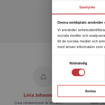
Samtycke
Denna webbplats använder 
Vi använder enhetsidentifierar
sociala medier och analysera 
till de sociala medier och a
med annan information som du 
Samtyckesval
Nödvändig
Avvisa
Livia Johannesson
Livia Johannesson är docent i
Karin Lei