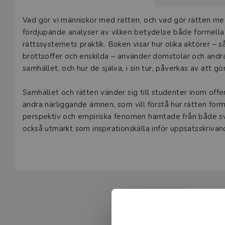
Våra digital
Beskrivning
Vad gör vi människor med rätten, och vad gör rätten me
under 180 da
fördjupande analyser av vilken betydelse både formella 
undervisning
rättssystemets praktik. Boken visar hur olika aktörer – s
vår
kundserv
brottsoffer och enskilda – använder domstolar och andra
samhället, och hur de själva, i sin tur, påverkas av att gö
Den här prod
tjänsteexempl
Samhället och rätten vänder sig till studenter inom offent
andra närliggande ämnen, som vill förstå hur rätten for
L
perspektiv och empiriska fenomen hämtade från både sv
också utmärkt som inspirationskälla inför uppsatsskriva