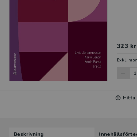
323 kr
Exkl. mo
Hitta
Du som unde
Beskrivning
Innehållsförte
här produk