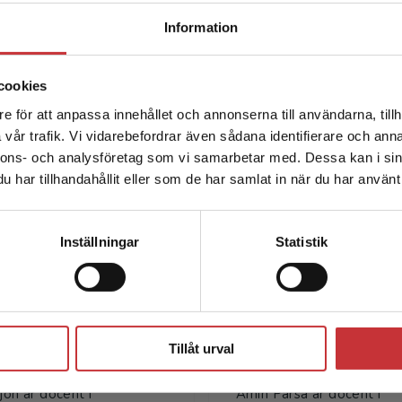
Begränsad fraktregion
Information
cookies
e för att anpassa innehållet och annonserna till användarna, tillh
Det verkar som att du besöker studentlitteratur.se via en
vår trafik. Vi vidarebefordrar även sådana identifierare och anna
enhet utanför Sverige. Vi erbjuder inte leveranser utanför
nnons- och analysföretag som vi samarbetar med. Dessa kan i sin
Sverige. För att kunna slutföra ett köp måste
har tillhandahållit eller som de har samlat in när du har använt 
leveransadressen vara i Sverige.
Läs mer
Författare
Kontakta kundservice
Inställningar
Statistik
Stäng
Tillåt urval
Karin Leijon
Amin Parsa
jon är docent i
Amin Parsa är docent i