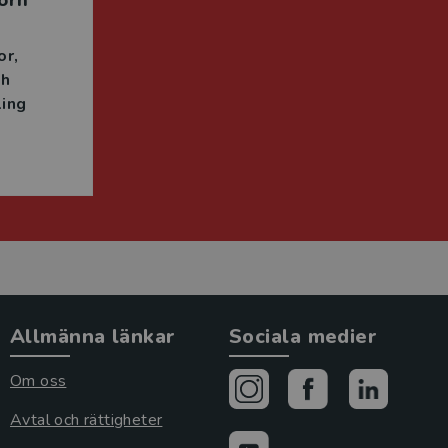
örn
or
ch
ing
Allmänna länkar
Sociala medier
Om oss
Avtal och rättigheter