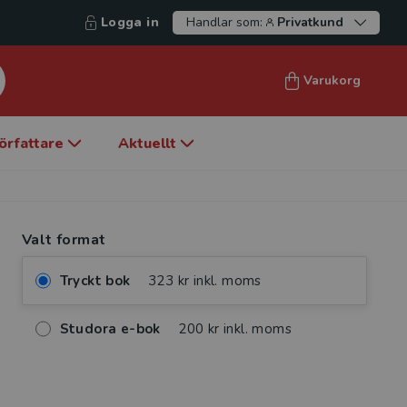
Logga in
Handlar som:
Privatkund
Varukorg
örfattare
Aktuellt
Valt format
Tryckt bok
323 kr inkl. moms
Studora e-bok
200 kr inkl. moms