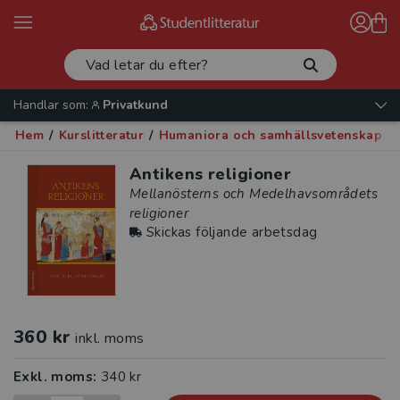
Handlar som:
Privatkund
Hem
/
Kurslitteratur
/
Humaniora och samhällsvetenskap
/
Antikens religioner
Mellanösterns och Medelhavsområdets
religioner
Skickas följande arbetsdag
360 kr
inkl. moms
Exkl. moms:
340 kr