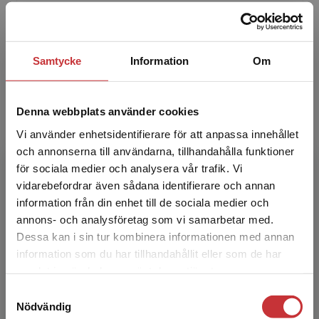
religionsvetensap vid universitetet i Bergen.
Hon har framför allt forskat om antik
kristendom, gnosticism och ...
Samtycke
Information
Om
Denna webbplats använder cookies
Vi använder enhetsidentifierare för att anpassa innehållet
och annonserna till användarna, tillhandahålla funktioner
för sociala medier och analysera vår trafik. Vi
Einar Thomassen
Begränsad fraktregion
vidarebefordrar även sådana identifierare och annan
information från din enhet till de sociala medier och
Einar Thomassen är professor i
annons- och analysföretag som vi samarbetar med.
religionvetenskap vid universitetet i Bergen.
Dessa kan i sin tur kombinera informationen med annan
Hans forskning rör antikens och Mellanösterns
information som du har tillhandahållit eller som de har
Det verkar som att du besöker
religioner, gnosticism o...
samlat in när du har använt deras tjänster.
studentlitteratur.se via en enhet utanför Sverige.
Samtyckesval
Vi erbjuder inte leveranser utanför Sverige. För
Nödvändig
att kunna slutföra ett köp måste