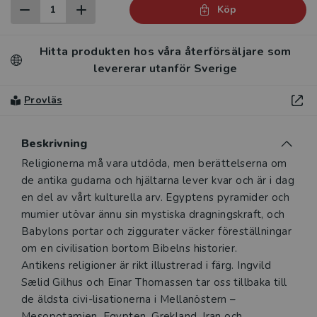
Köp
Hitta produkten hos våra återförsäljare som
levererar utanför Sverige
Provläs
Beskrivning
Beskrivning
Religionerna må vara utdöda, men berättelserna om
de antika gudarna och hjältarna lever kvar och är i dag
en del av vårt kulturella arv. Egyptens pyramider och
mumier utövar ännu sin mystiska dragningskraft, och
Babylons portar och ziggurater väcker föreställningar
om en civilisation bortom Bibelns historier.
Antikens religioner är rikt illustrerad i färg. Ingvild
Sælid Gilhus och Einar Thomassen tar oss tillbaka till
de äldsta civi-lisationerna i Mellanöstern –
Mesopotamien, Egypten, Grekland, Iran och