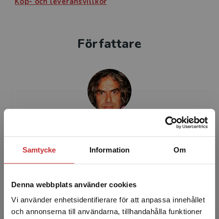
Köp- och leveransvillkor
Författare
Daniel Andersson
Samtycke
Information
Om
Daniel Andersson, FD i religionsvetenskap,
disputerade vid Göteborgs universitet 2001 på
en avhandling om mexikansk identitet och
Denna webbplats använder cookies
historiografi och...
Vi använder enhetsidentifierare för att anpassa innehållet
och annonserna till användarna, tillhandahålla funktioner