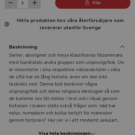
Köp
Hitta produkten hos våra återförsäljare som
levererar utanför Sverige
Beskrivning
Beskrivning
Samer, aboriginer och maya klassificeras tillsammans
med hundratals andra grupper som ursprungsfolk. De
är minoriteter i sina respektive nationalstater i vilka
de ofta har en lång historia, även om den inte
tecknats ned. Denna bok beskriver några
ursprungsfolk och deras religiösa ideologier så som
de kommer oss till mötes i text och i ritual genom
historien. I boken ställs också frågor som: Vad har
natur, nomadism och kultur betytt för människor
genom historien? Hur ser vi i ett modernt sekulärt
västerland på religion och kultur och mötena mellan
Visa hela beskrivningen
olika religioner och kulturer? Hur analyserar vi