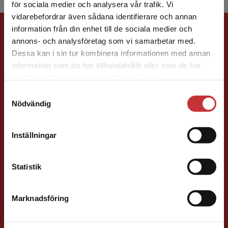
för sociala medier och analysera vår trafik. Vi
Begränsad fraktregion
vidarebefordrar även sådana identifierare och annan
Förlagskontakt
information från din enhet till de sociala medier och
annons- och analysföretag som vi samarbetar med.
Dessa kan i sin tur kombinera informationen med annan
information som du har tillhandahållit eller som de har
Det verkar som att du besöker
samlat in när du har använt deras tjänster.
studentlitteratur.se via en enhet utanför Sverige.
Samtyckesval
Vi erbjuder inte leveranser utanför Sverige. För
Nödvändig
att kunna slutföra ett köp måste
Caroline Boussard
leveransadressen vara i Sverige.
Läs mer
Inställningar
Förläggare
Kontakta kundservice
Samhällsvetenskap och humaniora, Språk
Statistik
046-31 21 46
E-post
Marknadsföring
Stäng