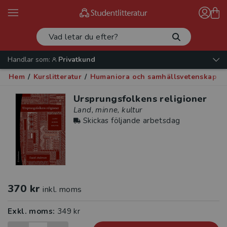
Handlar som:
Privatkund
Hem
/
Kurslitteratur
/
Humaniora och samhällsvetenskap
/
Ursprungsfolkens religioner
Land, minne, kultur
Skickas följande arbetsdag
370 kr
inkl. moms
Exkl. moms:
349 kr