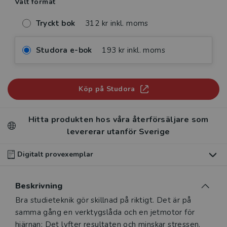
Valt format
Tryckt bok
312 kr inkl. moms
Studora e-bok
193 kr inkl. moms
Köp på Studora
Hitta produkten hos våra återförsäljare som
levererar utanför Sverige
Digitalt provexemplar
Du som undervisar kan beställa ett kostnadsfritt
Beskrivning
digitalt provexemplar av den här produkten
.
Beskrivning
Bra studieteknik gör skillnad på riktigt. Det är på
Våra digitala provexemplar tillhandahålls via Studora.se
samma gång en verktygslåda och en jetmotor för
och ger dig tillgång till boken under 180 dagar. Observera
hjärnan: Det lyfter resultaten och minskar stressen.