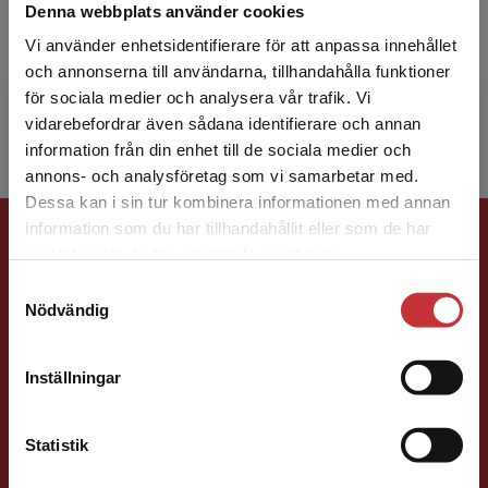
Denna webbplats använder cookies
Björn Liljeqvist är civilingenjör, humanist och
Vi använder enhetsidentifierare för att anpassa innehållet
hedersdoktor vid Lunds universitet. Han
och annonserna till användarna, tillhandahålla funktioner
studerade vid Göteborgs universitet och
för sociala medier och analysera vår trafik. Vi
Chalmers, där han s...
Begränsad fraktregion
vidarebefordrar även sådana identifierare och annan
information från din enhet till de sociala medier och
annons- och analysföretag som vi samarbetar med.
Dessa kan i sin tur kombinera informationen med annan
Förlagskontakt
information som du har tillhandahållit eller som de har
Det verkar som att du besöker
samlat in när du har använt deras tjänster.
studentlitteratur.se via en enhet utanför Sverige.
Samtyckesval
Vi erbjuder inte leveranser utanför Sverige. För
Nödvändig
att kunna slutföra ett köp måste
leveransadressen vara i Sverige.
Läs mer
Inställningar
Kontakta kundservice
Jens Fredholm
Statistik
Förläggare
Teknik