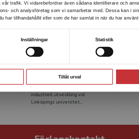
vår trafik. Vi vidarebefordrar även sådana identifierare och anna
enhet utanför Sverige. Vi erbjuder inte leveranser utanför
nnons- och analysföretag som vi samarbetar med. Dessa kan i sin
Sverige. För att kunna slutföra ett köp måste
har tillhandahållit eller som de har samlat in när du har använt 
leveransadressen vara i Sverige.
Läs mer
Kontakta kundservice
Inställningar
Statistik
Veronica Lindström
Veronica Lindström är
Stäng
universitetslektor i
Tillåt urval
produktionsekonomi vid
Institutionen för ekonomisk och
industriell utveckling vid
Linköpings universitet...