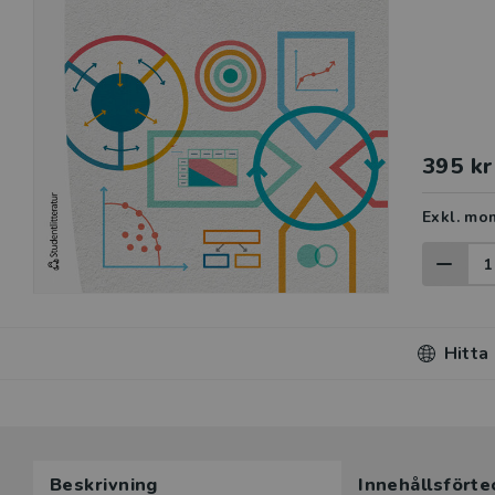
395 kr
Exkl. mo
Hitta
Du som unde
Beskrivning
Innehållsförte
här produk