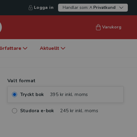
Logga in
Handlar som:
Privatkund
Varukorg
örfattare
Aktuellt
Valt format
Tryckt bok
395 kr inkl. moms
Studora e-bok
245 kr inkl. moms