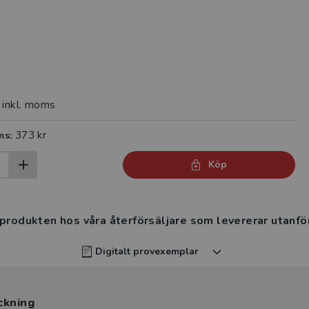
inkl. moms
373 kr
ms:
Köp
 produkten hos våra återförsäljare som levererar utanfö
Digitalt provexemplar
rvisar kan beställa ett kostnadsfritt digitalt provexemp
ckning
ten
.