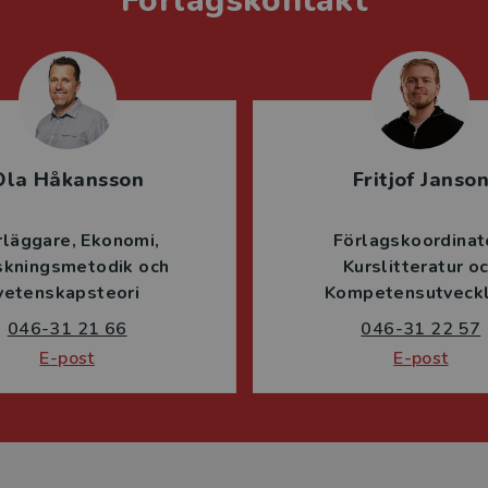
Förlagskontakt
Ola Håkansson
Fritjof Janso
rläggare
Ekonomi
Förlagskoordinat
skningsmetodik och
Kurslitteratur o
vetenskapsteori
Kompetensutveckl
046-31 21 66
046-31 22 57
E-post
E-post