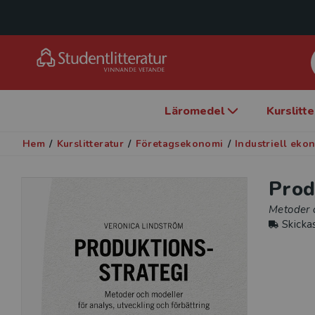
Läromedel
Kurslitt
Hem
/
Kurslitteratur
/
Företagsekonomi
/
Industriell eko
Prod
Metoder o
Skicka