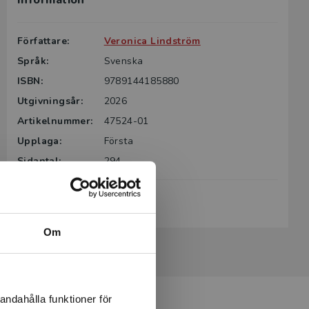
Information
g till boken
ter för din
Författare:
Veronica Lindström
id kontakta
Språk:
Svenska
rodukten.
ISBN:
9789144185880
m det gäller
Utgivningsår:
2026
tsgivare.
Artikelnummer:
47524-01
Upplaga:
Första
Sidantal:
294
Köp- och leveransvillkor
Om
andahålla funktioner för