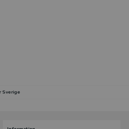
r Sverige
lar av den