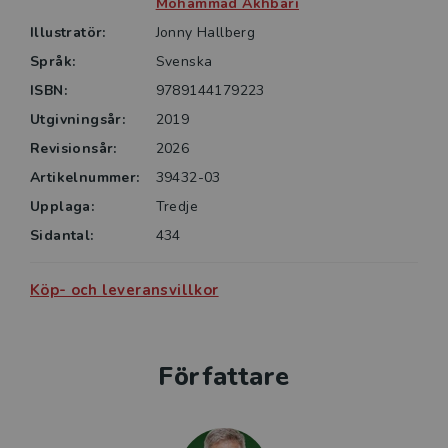
(produktkalkylering, investeringskalkylering, bokföring,
Mohammad Akhbari
redovisning, finansiering och ekonomistyrning). Den
Illustratör:
Jonny Hallberg
stöttar också inlärningen genom instuderingsfrågor
Språk:
Svenska
som fokuserar på kvalitativa begrepp och modeller
ISBN:
9789144179223
inom området. Övningsboken följer kursbokens
Utgivningsår:
2019
indelning och innehåller utförliga lösningsförslag till
alla övningsuppgifter.
Revisionsår:
2026
Artikelnummer:
39432-03
Upplaga:
Tredje
Sidantal:
434
Köp- och leveransvillkor
Författare