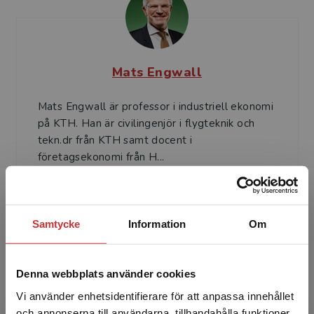
Mats Engwall
Mats Engwall är professor i industriell ekonomi
på KTH. Han är civilingenjör i flygteknik och
tekn.dr från KTH samt docent i
företagsekonomi från H...
Samtycke
Information
Om
Denna webbplats använder cookies
Bo Karlson
Vi använder enhetsidentifierare för att anpassa innehållet
och annonserna till användarna, tillhandahålla funktioner