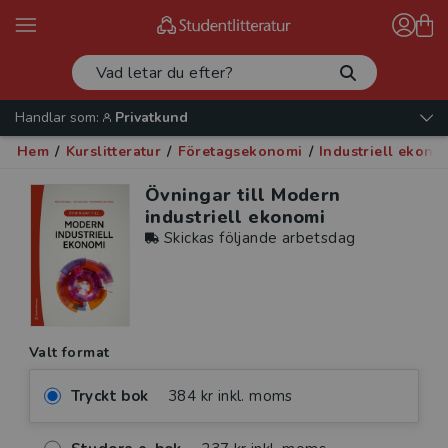
Handlar som:
Privatkund
Hem
/
Kurslitteratur
/
Företagsekonomi
/
Industriell ekono
Övningar till Modern
industriell ekonomi
Skickas följande arbetsdag
Valt format
Tryckt bok
384 kr inkl. moms