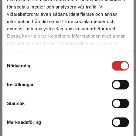
Bo Karlson undervisar och forskar på
för sociala medier och analysera vår trafik. Vi
Institutionen för industriell ekonomi och
Begränsad fraktregion
vidarebefordrar även sådana identifierare och annan
organisation på KTH, där han också är
information från din enhet till de sociala medier och
studierektor. Han är civilinge...
annons- och analysföretag som vi samarbetar med.
Dessa kan i sin tur kombinera informationen med annan
information som du har tillhandahållit eller som de har
Det verkar som att du besöker
samlat in när du har använt deras tjänster.
studentlitteratur.se via en enhet utanför Sverige.
Samtyckesval
Vi erbjuder inte leveranser utanför Sverige. För
Nödvändig
att kunna slutföra ett köp måste
leveransadressen vara i Sverige.
Läs mer
Mohammad Akhbari
Inställningar
Kontakta kundservice
Mohammad Akhbari är universitetsadjunkt på
Statistik
Institutionen för industriell ekonomi och
organisation på KTH och ansvarar för flera olika
kurser inom i...
Marknadsföring
Stäng