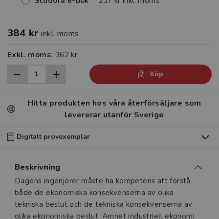
Studora e-bok
237 kr inkl. moms
384 kr
inkl. moms
Exkl. moms:
362 kr
Köp
Hitta produkten hos våra återförsäljare som
levererar utanför Sverige
Digitalt provexemplar
Du som undervisar kan beställa ett kostnadsfritt
Beskrivning
digitalt provexemplar av den här produkten
.
Beskrivning
Dagens ingenjörer måste ha kompetens att förstå
Våra digitala provexemplar tillhandahålls via Studora.se
både de ekonomiska konsekvenserna av olika
och ger dig tillgång till boken under 180 dagar. Observera
tekniska beslut och de tekniska konsekvenserna av
att erbjudandet endast gäller relevanta produkter för din
olika ekonomiska beslut. Ämnet industriell ekonomi