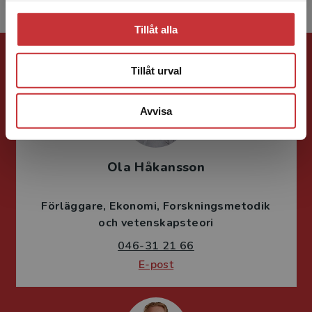
Tillåt alla
Förlagskontakt
Tillåt urval
Avvisa
Ola Håkansson
Förläggare
Ekonomi
Forskningsmetodik
och vetenskapsteori
046-31 21 66
E-post