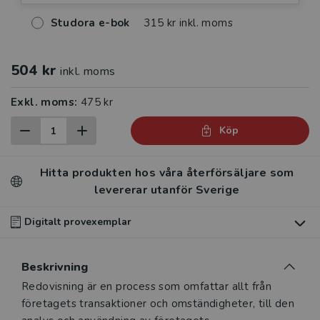
Studora e-bok
315 kr inkl. moms
504 kr
inkl. moms
Exkl. moms:
475 kr
Köp
Hitta produkten hos våra återförsäljare som
levererar utanför Sverige
Digitalt provexemplar
Du som undervisar kan beställa ett kostnadsfritt
Beskrivning
digitalt provexemplar av den här produkten
.
Beskrivning
Redovisning är en process som omfattar allt från
Våra digitala provexemplar tillhandahålls via Studora.se
företagets transaktioner och omständigheter, till den