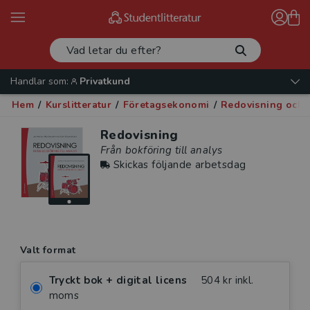
Handlar som:
Privatkund
Hem
/
Kurslitteratur
/
Företagsekonomi
/
Redovisning och r
Redovisning
Från bokföring till analys
Skickas följande arbetsdag
Valt format
Tryckt bok + digital licens
504 kr inkl.
moms