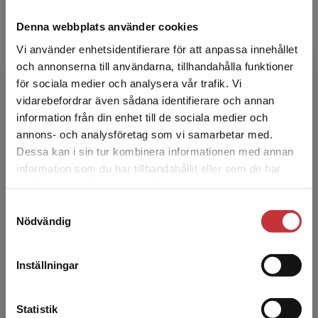
Denna webbplats använder cookies
Vi använder enhetsidentifierare för att anpassa innehållet
och annonserna till användarna, tillhandahålla funktioner
för sociala medier och analysera vår trafik. Vi
Begränsad fraktregion
vidarebefordrar även sådana identifierare och annan
Niklas Sandell
information från din enhet till de sociala medier och
annons- och analysföretag som vi samarbetar med.
Niklas Sandell är lektor i företagsekonomi vid
Dessa kan i sin tur kombinera informationen med annan
Lunds universitet och forskar om finansiell
information som du har tillhandahållit eller som de har
Det verkar som att du besöker
kommunikation. Niklas har tidigare varit
samlat in när du har använt deras tjänster.
studentlitteratur.se via en enhet utanför Sverige.
verksam som utr...
Samtyckesval
Vi erbjuder inte leveranser utanför Sverige. För
Nödvändig
att kunna slutföra ett köp måste
leveransadressen vara i Sverige.
Läs mer
Inställningar
Kontakta kundservice
Statistik