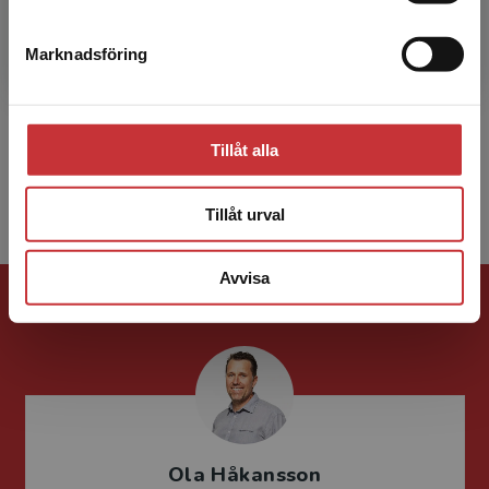
Anna-Karin Stockenstrand
Marknadsföring
Stäng
ANNA-KARIN STOCKENSTRAND är docent
och verksam som forskare och lärare på
Centrum för Ekonomiska Relationer (CER) vid
Tillåt alla
Mittuniversitetet. Hon har t...
Tillåt urval
Avvisa
Förlagskontakt
Ola Håkansson