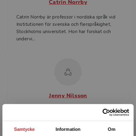
Catrin Norrby
Catrin Norrby är professor i nordiska språk vid
Institutionen för svenska och flerspråkighet,
Stockholms universitet. Hon har forskat och
undervi...
Jenny Nilsson
Jenny Nilsson är docent i nordiska språk och
verksam som forskare vid Institutet för språk
och folkminnen, Göteborg. Hon intresserar sig
Samtycke
Information
Om
för intera...