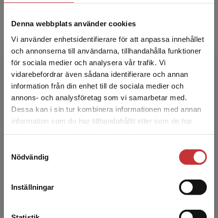
Denna webbplats använder cookies
Vi använder enhetsidentifierare för att anpassa innehållet
och annonserna till användarna, tillhandahålla funktioner
för sociala medier och analysera vår trafik. Vi
Begränsad fraktregion
vidarebefordrar även sådana identifierare och annan
Stefan Norrthon
information från din enhet till de sociala medier och
annons- och analysföretag som vi samarbetar med.
Stefan Norrthon är universitetslektor i nordiska
Dessa kan i sin tur kombinera informationen med annan
språk vid institutionen för svenska och
information som du har tillhandahållit eller som de har
Det verkar som att du besöker
flerspråkighet, Stockholms universitet. I sin
samlat in när du har använt deras tjänster.
studentlitteratur.se via en enhet utanför Sverige.
interaktions...
Samtyckesval
Vi erbjuder inte leveranser utanför Sverige. För
Nödvändig
att kunna slutföra ett köp måste
leveransadressen vara i Sverige.
Läs mer
Inställningar
Kontakta kundservice
Statistik