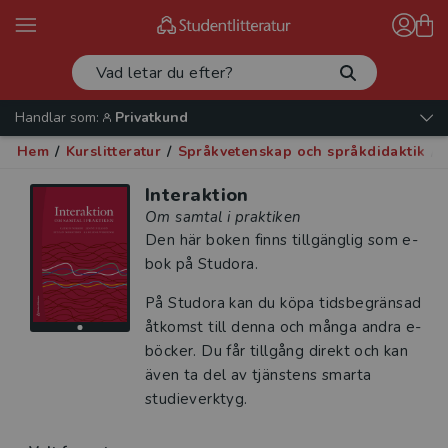
Handlar som:
Privatkund
Hem
/
Kurslitteratur
/
Språkvetenskap och språkdidaktik
/
Interaktion
Om samtal i praktiken
Den här boken finns tillgänglig som e-
bok på Studora.
På Studora kan du köpa tidsbegränsad
åtkomst till denna och många andra e-
böcker. Du får tillgång direkt och kan
även ta del av tjänstens smarta
studieverktyg.