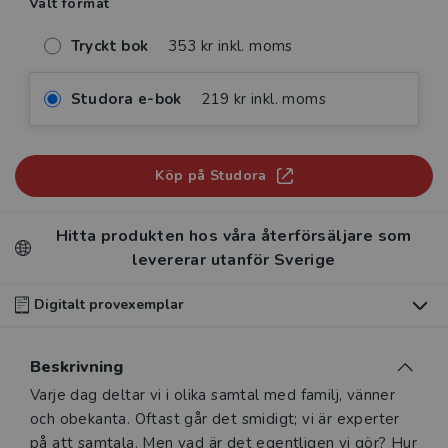
Valt format
Tryckt bok
353 kr inkl. moms
Studora e-bok
219 kr inkl. moms
Köp på Studora
Hitta produkten hos våra återförsäljare som
levererar utanför Sverige
Digitalt provexemplar
Du som undervisar kan beställa ett kostnadsfritt
Beskrivning
digitalt provexemplar av den här produkten
.
Beskrivning
Varje dag deltar vi i olika samtal med familj, vänner
Våra digitala provexemplar tillhandahålls via Studora.se
och obekanta. Oftast går det smidigt; vi är experter
och ger dig tillgång till boken under 180 dagar. Observera
på att samtala. Men vad är det egentligen vi gör? Hur