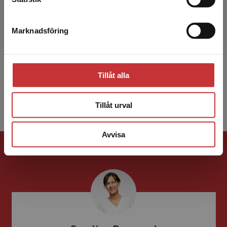
Karolina Wirdenäs
Marknadsföring
Stäng
Karolina Wirdenäs är docent i nordiska språk
vid Institutionen för svenska och flerspråkighet,
Stockholms universitet. Hennes forskning
Tillåt alla
omfattar bl...
Tillåt urval
Avvisa
Förlagskontakt