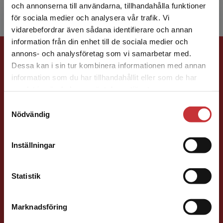
och annonserna till användarna, tillhandahålla funktioner
för sociala medier och analysera vår trafik. Vi
Begränsad fraktregion
vidarebefordrar även sådana identifierare och annan
information från din enhet till de sociala medier och
Förlagskontakt
annons- och analysföretag som vi samarbetar med.
Dessa kan i sin tur kombinera informationen med annan
information som du har tillhandahållit eller som de har
Det verkar som att du besöker
samlat in när du har använt deras tjänster.
studentlitteratur.se via en enhet utanför Sverige.
Samtyckesval
Vi erbjuder inte leveranser utanför Sverige. För
Nödvändig
att kunna slutföra ett köp måste
leveransadressen vara i Sverige.
Läs mer
Caroline Boussard
Inställningar
Kontakta kundservice
Förläggare
Samhällsvetenskap och humaniora, Språk
Statistik
046-31 21 46
E-post
Marknadsföring
Stäng