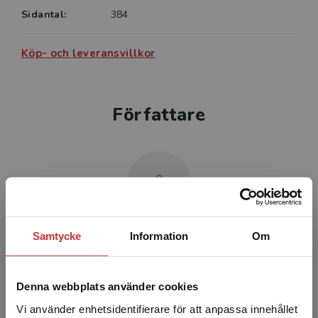
Sidantal:
384
Köp- och leveransvillkor
Författare
Samtycke
Christer Lundh
Information
Om
Christer Lundh är seniorprofessor i ekonomisk
Denna webbplats använder cookies
historia vid Handelshögskolan, Göteborgs
universitet.
Vi använder enhetsidentifierare för att anpassa innehållet