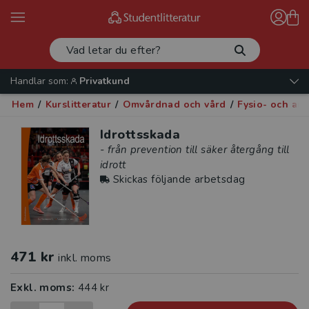
Handlar som:
Privatkund
Hem
/
Kurslitteratur
/
Omvårdnad och vård
/
Fysio- och arb
Idrottsskada
- från prevention till säker återgång till
idrott
Skickas följande arbetsdag
471 kr
inkl. moms
Exkl. moms:
444 kr