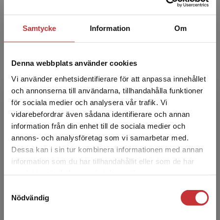
Annette Heijne
Samtycke
Information
Om
Annette Heijne är docent i fysioterapi och
arbetar som lektor/forskare och verkar som
biträdande sektionschef på Sektionen för
Denna webbplats använder cookies
fysioterapi på Karol...
Vi använder enhetsidentifierare för att anpassa innehållet
och annonserna till användarna, tillhandahålla funktioner
för sociala medier och analysera vår trafik. Vi
Begränsad fraktregion
vidarebefordrar även sådana identifierare och annan
information från din enhet till de sociala medier och
annons- och analysföretag som vi samarbetar med.
Dessa kan i sin tur kombinera informationen med annan
Paul W. Ackermann
information som du har tillhandahållit eller som de har
Det verkar som att du besöker
samlat in när du har använt deras tjänster.
studentlitteratur.se via en enhet utanför Sverige.
Paul W. Ackermann, professor, specialist i
Samtyckesval
Vi erbjuder inte leveranser utanför Sverige. För
ortopedi, biträdande överläkare, verksam vid
Nödvändig
att kunna slutföra ett köp måste
Karolinska universitetssjukhuset och Karolinska
leveransadressen vara i Sverige.
Läs mer
Institutet.