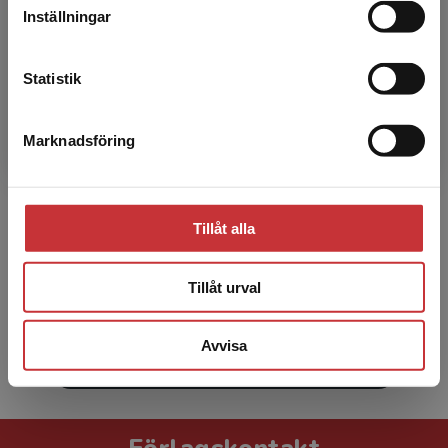
Inställningar
Kontakta kundservice
Statistik
Marknadsföring
Stäng
Eva Ageberg
Tillåt alla
Eva Ageberg är docent i sjukgymnastik och
universitetslektor vid Medicinska fakulteten,
Lunds universitet.
Tillåt urval
Avvisa
Visa alla - 34