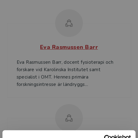
Eva Rasmussen Barr
Eva Rasmussen Barr, docent fysioterapi och
forskare vid Karolinska Institutet samt
specialist i OMT. Hennes primära
forskningsintresse är ländryggs...