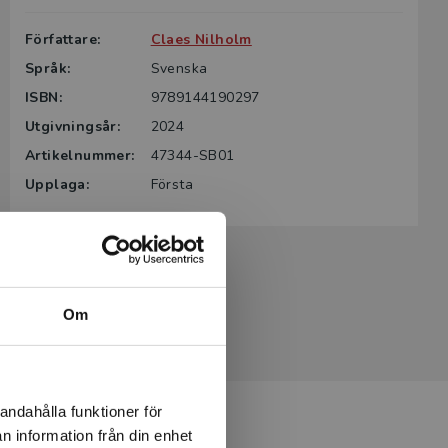
Författare:
Claes Nilholm
Språk:
Svenska
ISBN:
9789144190297
Utgivningsår:
2024
Artikelnummer:
47344-SB01
Upplaga:
Första
Om
andahålla funktioner för
n information från din enhet