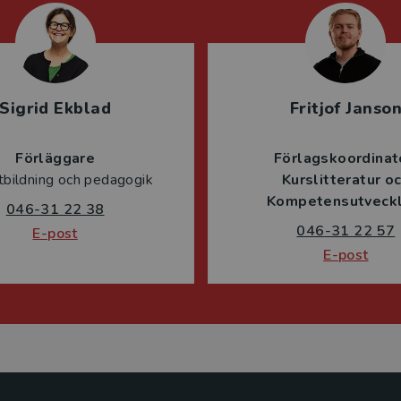
Sigrid Ekblad
Fritjof Janso
Förläggare
Förlagskoordinat
tbildning och pedagogik
Kurslitteratur o
Kompetensutveckl
046-31 22 38
046-31 22 57
E-post
E-post