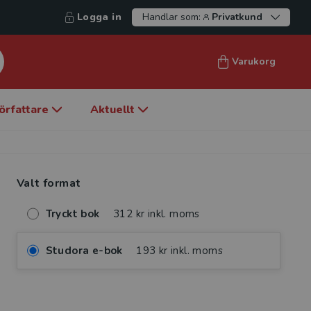
Logga in
Handlar som:
Privatkund
Varukorg
örfattare
Aktuellt
Valt format
Tryckt bok
312 kr inkl. moms
Studora e-bok
193 kr inkl. moms