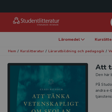
Läromedel
Kurslitt
Hem
/
Kurslitteratur
/
Lärarutbildning och pedagogik
/
V
Att 
Den här b
På Studo
andra e-b
tjänstens