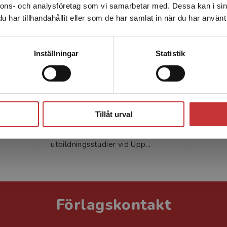
nnons- och analysföretag som vi samarbetar med. Dessa kan i sin
Sverige. För att kunna slutföra ett köp måste
har tillhandahållit eller som de har samlat in när du har använt 
leveransadressen vara i Sverige.
Läs mer
Kontakta kundservice
Inställningar
Statistik
Claes Nilholm
Claes Nilholm är professor i
Stäng
pedagogik med inriktning mot
Tillåt urval
specialpedagogik vid institutionen
för pedagogik, didaktik och
utbildningsstudier vid Upp...
Förlagskontakt