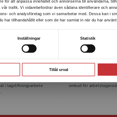
e för att anpassa innehållet och annonserna till användarna, tillh
Det verkar som att du besöker studentlitteratur.se via en
Författare
vår trafik. Vi vidarebefordrar även sådana identifierare och anna
enhet utanför Sverige. Vi erbjuder inte leveranser utanför
nnons- och analysföretag som vi samarbetar med. Dessa kan i sin
Sverige. För att kunna slutföra ett köp måste
har tillhandahållit eller som de har samlat in när du har använt 
leveransadressen vara i Sverige.
Läs mer
ur i praktiskt inriktad utbildning på akademisk nivå. Den är
Kontakta kundservice
 sidor på arbetsmarknaden.
Inställningar
Statistik
Lars Viklund
Martin Wästfe
lund har mångårig
Martin Wästfelt är chefsju
Stäng
et från domstolar,
fackförbundet Unionen oc
Tillåt urval
mnder och akademisk
mångårig erfarenhet från
ning. Han har även
domstolar och skiljenäm
t i lagstiftningsarbete
ombud för arbetstagarsida
..