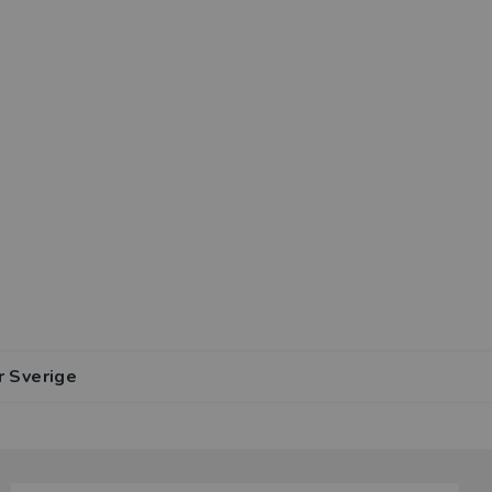
r Sverige
lar av den