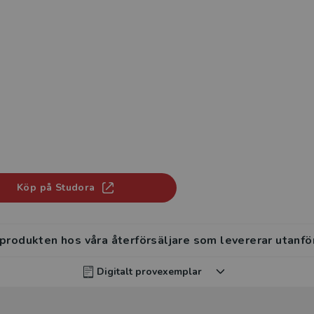
Köp på Studora
 produkten hos våra återförsäljare som levererar utanfö
Digitalt provexemplar
rvisar kan beställa ett kostnadsfritt digitalt provexemp