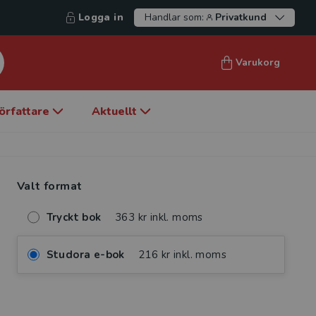
Logga in
Handlar som:
Privatkund
Varukorg
örfattare
Aktuellt
Valt format
Tryckt bok
363 kr inkl. moms
Studora e-bok
216 kr inkl. moms