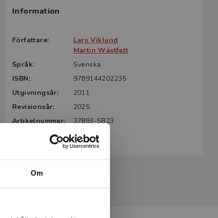
Information
g till boken
ter för din
Författare:
Lars Viklund
id kontakta
Martin Wästfelt
rodukten.
Språk:
Svenska
ISBN:
9789144202235
m det gäller
tsgivare.
Utgivningsår:
2011
Revisionsår:
2025
Artikelnummer:
37893-SB23
Upplaga:
23
Om