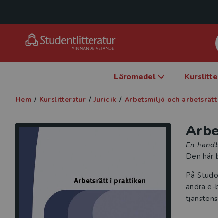
Läromedel
Kurslitt
Hem
/
Kurslitteratur
/
Juridik
/
Arbetsmiljö och arbetsrätt
Arbe
En hand
Den här b
På Studo
andra e-b
tjänstens