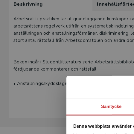
Beskrivning
Innehållsförte
här produk
Våra digital
Beskrivning
Arbetsrätt i praktiken lär ut grundläggande kunskaper i 
under 180 da
arbetsrättens regelverk utifrån en systematisk indelning
undervisning
anställningen och anställningsförmåner, diskriminering
vår
kundserv
stort antal rättsfall från Arbetsdomstolen och andra domst
Den här prod
tjänsteexempl
Boken ingår i Studentlitteraturs serie Arbetsrättsbiblio
fördjupande kommentarer och rättsfall:
L
• Anställningsskyddslagen, Viktor Anesäter m.fl.
Visa hela be
• Arbetsmiljölagen, Bo Ericson
Samtycke
• Arbetsrätt i praktiken, Lars Viklund & Martin Wästfelt
Denna webbplats använder 
• Förtroendemannalagen, Erland Olauson