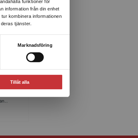
andahålla funktioner för
n information från din enhet
 tur kombinera informationen
deras tjänster.
Marknadsföring
lt
rist på
h har
Tillåt alla
nder som
n...