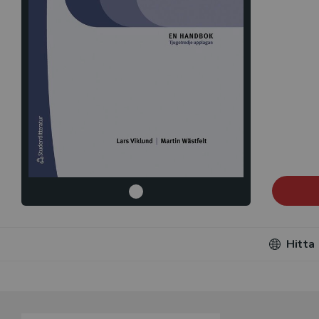
Hitta
Du som unde