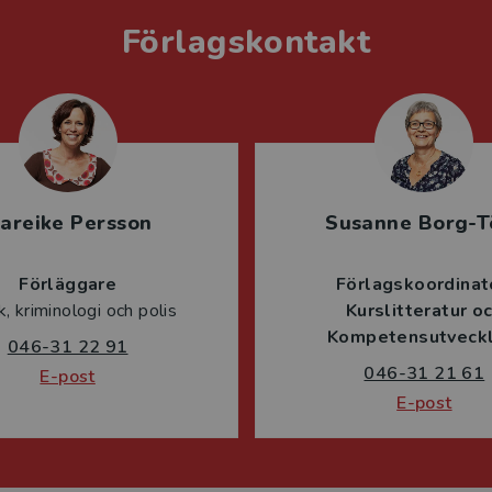
Förlagskontakt
areike Persson
Susanne Borg-T
Förläggare
Förlagskoordinat
ik, kriminologi och polis
Kurslitteratur o
Kompetensutveckl
046-31 22 91
046-31 21 61
E-post
E-post