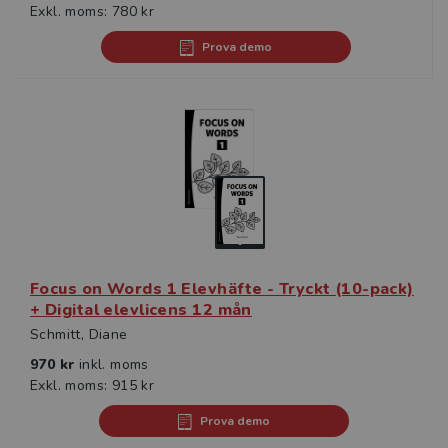
Exkl. moms: 780 kr
Prova demo
Focus on Words 1 Elevhäfte - Tryckt (10-pack)
+ Digital elevlicens 12 mån
Schmitt, Diane
970 kr
inkl. moms
Exkl. moms: 915 kr
Prova demo