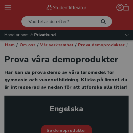
Handlar som:
Privatkund
Hem
/
Om oss
/
Vår verksamhet
/
Prova demoprodukter
/
D
Prova våra demoprodukter
Här kan du prova demo av våra läromedel för
gymnasie och vuxenutbildning. Klicka på ämnet du
är intresserad av nedan för att utforska alla titlar!
Engelska
Se demoprodukter