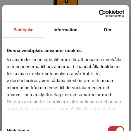
Samtycke
Information
Om
Focus on Words 1 Klasslicens - Digital
elevlicens 12 mån 30 elever
Denna webbplats använder cookies
Schmitt, Diane
Vi använder enhetsidentifierare för att anpassa innehållet
2 231 kr
inkl. moms
och annonserna till användarna, tillhandahålla funktioner
Exkl. moms: 2 105 kr
för sociala medier och analysera vår trafik. Vi
Begränsad fraktregion
Prova demo
vidarebefordrar även sådana identifierare och annan
information från din enhet till de sociala medier och
annons- och analysföretag som vi samarbetar med.
Dessa kan i sin tur kombinera informationen med annan
information som du har tillhandahållit eller som de har
Det verkar som att du besöker
samlat in när du har använt deras tjänster.
studentlitteratur.se via en enhet utanför Sverige.
Samtyckesval
Vi erbjuder inte leveranser utanför Sverige. För
Nödvändig