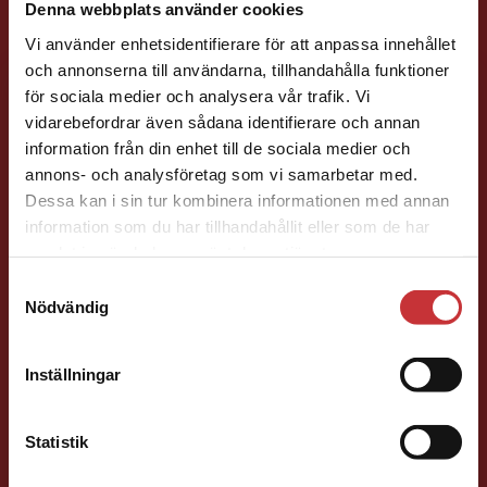
Denna webbplats använder cookies
Vi använder enhetsidentifierare för att anpassa innehållet
och annonserna till användarna, tillhandahålla funktioner
för sociala medier och analysera vår trafik. Vi
Begränsad fraktregion
vidarebefordrar även sådana identifierare och annan
information från din enhet till de sociala medier och
Henric Arfwidsson
annons- och analysföretag som vi samarbetar med.
Dessa kan i sin tur kombinera informationen med annan
information som du har tillhandahållit eller som de har
Läromedelsutvecklare
Läromedel och
Det verkar som att du besöker
samlat in när du har använt deras tjänster.
lättläst
studentlitteratur.se via en enhet utanför Sverige.
Samtyckesval
Svenska/Sva Gy
Vi erbjuder inte leveranser utanför Sverige. För
Nödvändig
att kunna slutföra ett köp måste
046-31 21 51
leveransadressen vara i Sverige.
Läs mer
E-post
Inställningar
Kontakta kundservice
Statistik