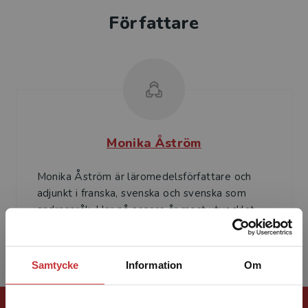
Författare
Monika Åström
Monika Åström är läromedelsförfattare och
adjunkt i franska, svenska och svenska som
andraspråk. Har på senare år mest utvecklat
ämnet svenska som ...
Samtycke
Information
Om
Förlagskontakt