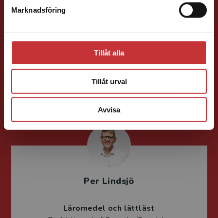
Marknadsföring
Stäng
Liza Greczanik
Läromedelsutvecklare
Läromedel och
Tillåt alla
lättläst
Svenska/Sva Gy
Tillåt urval
046-31 23 16
E-post
Avvisa
Per Lindsjö
Läromedel och lättläst