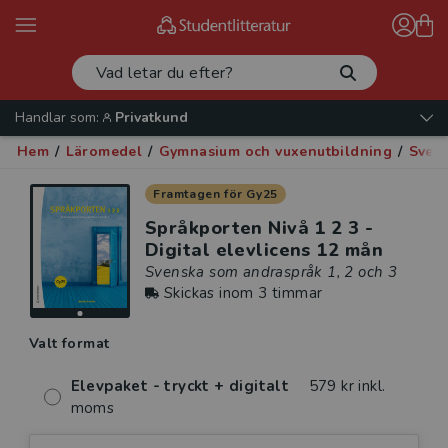
Handlar som:
Privatkund
Hem
/
Läromedel
/
Gymnasium och vuxenutbildning
/
Sven
Framtagen för Gy25
Språkporten Nivå 1 2 3 -
Digital elevlicens 12 mån
Svenska som andraspråk 1, 2 och 3
Skickas inom 3 timmar
Valt format
Elevpaket - tryckt + digitalt
579 kr inkl.
moms