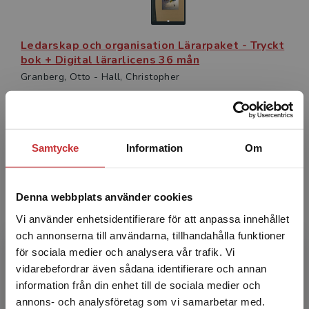
klasslicens. Till läromedlet hör också ett fylligt
lärarmaterial.
Ledarskap och organisation Lärarpaket - Tryckt
bok + Digital lärarlicens 36 mån
Granberg, Otto - Hall, Christopher
1 525 kr
inkl. moms
Exkl. moms: 1 439 kr
Samtycke
Information
Om
Författare
Denna webbplats använder cookies
Vi använder enhetsidentifierare för att anpassa innehållet
och annonserna till användarna, tillhandahålla funktioner
för sociala medier och analysera vår trafik. Vi
Begränsad fraktregion
vidarebefordrar även sådana identifierare och annan
Christopher Hall
information från din enhet till de sociala medier och
annons- och analysföretag som vi samarbetar med.