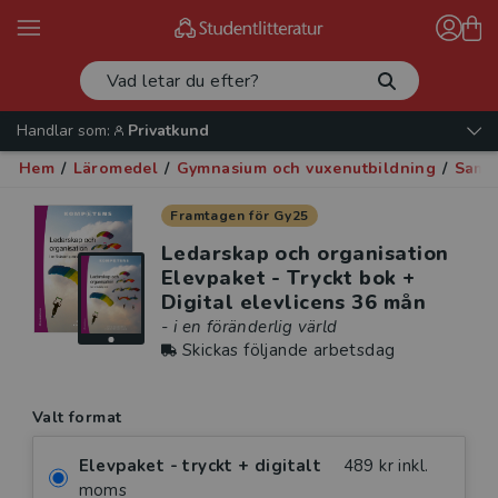
Handlar som:
Privatkund
Hem
/
Läromedel
/
Gymnasium och vuxenutbildning
/
Samh
Framtagen för Gy25
Ledarskap och organisation
Elevpaket - Tryckt bok +
Digital elevlicens 36 mån
- i en föränderlig värld
Skickas följande arbetsdag
Valt format
Elevpaket - tryckt + digitalt
489 kr inkl.
moms