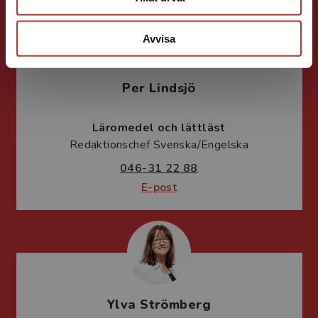
Avvisa
Per Lindsjö
Läromedel och lättläst
Redaktionschef Svenska/Engelska
046-31 22 88
E-post
Ylva Strömberg