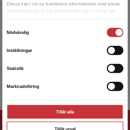
Dessa kan i sin tur kombinera informationen med annan
information som du har tillhandahållit eller som de har
Det verkar som att du besöker
samlat in när du har använt deras tjänster.
studentlitteratur.se via en enhet utanför Sverige.
Samtyckesval
Vi erbjuder inte leveranser utanför Sverige. För
Nödvändig
att kunna slutföra ett köp måste
leveransadressen vara i Sverige.
Läs mer
Otto Granberg
Inställningar
Kontakta kundservice
Otto Granberg, fil.dr i pedagogik, disputerade i
januari 1997 vid Stockholms universitet.
Statistik
Avhandlingen har titeln Lärande i
organisationer, vilket ...
Marknadsföring
Stäng
Tillåt alla
Förlagskontakt
Tillåt urval