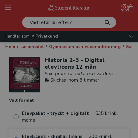
Handlar som:
Privatkund
Hem
/
Läromedel
/
Gymnasium och vuxenutbildning
/
Samh
Historia 2-3 - Digital
elevlicens 12 mån
Sök, granska, tolka och värdera
Skickas inom 3 timmar
Valt format
Elevpaket - tryckt + digitalt
535 kr inkl.
moms
Elevlicens - digital licens
200 kr inkl.