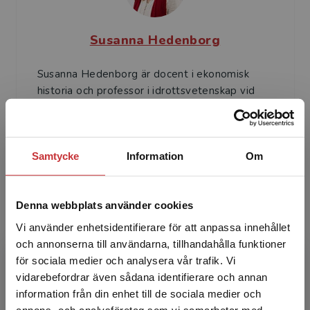
Susanna Hedenborg
Susanna Hedenborg är docent i ekonomisk
historia och professor i idrottsvetenskap vid
Malmö universitet.
Samtycke
Information
Om
Denna webbplats använder cookies
Vi använder enhetsidentifierare för att anpassa innehållet
Ingvar Ededal
och annonserna till användarna, tillhandahålla funktioner
för sociala medier och analysera vår trafik. Vi
Ingvar Edeldal är historielärare med lång
Begränsad fraktregion
vidarebefordrar även sådana identifierare och annan
erfarenhet från historieundervisning på
information från din enhet till de sociala medier och
yrkesinriktade program. Han har dessutom
annons- och analysföretag som vi samarbetar med.