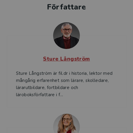
Författare
Fungerar på dator, surfplatta och till stor del i mobil.
I det digitala läromedlet kan eleverna söka i
innehållet. De kan också göra egna anteckningar och
markera viktiga stycken i texten. Anteckningarna
sparas automatiskt och kan enkelt samlas ihop och
skrivas ut.
Sture Långström
Historia 2–3 – sök, granska, tolka och värdera
Elevlicens – Digitalt säljs som enanvändarlicens och
Sture Långström är fil.dr i historia, lektor med
är giltig ett år från aktiveringsdatum.
mångårig erfarenhet som lärare, skolledare,
lärarutbildare, fortbildare och
Historia 2–3 – sök, granska, tolka och värdera finns
läroboksförfattare i f...
även som Klasslicens – Digitalt och Elevpaket –
Digitalt + Tryckt.