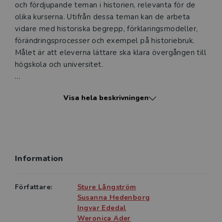
och fördjupande teman i historien, relevanta för de
olika kurserna. Utifrån dessa teman kan de arbeta
vidare med historiska begrepp, förklaringsmodeller,
förändringsprocesser och exempel på historiebruk.
Målet är att eleverna lättare ska klara övergången till
högskola och universitet.
Läromedlets fördjupande teman anknyter till de tre
Visa hela beskrivningen
historiekurserna. Integrerat i kapitlen presenteras
historiska begrepp och förklaringsmodeller liksom
den praktiska arbetsgången för hur man söker,
granskar, tolkar och värderar – och skriver
vetenskapligt. I det digitala arbetshäftet finns kartor
Information
och tidslinjer samt en handledning som steg för steg
beskriver det vetenskapliga skrivandet – med plats
för eleverna att planera sitt eget arbete.
Författare:
Sture Långström
Susanna Hedenborg
DIGITALT LÄROMEDEL
Ingvar Ededal
Weronica Ader
Den interaktiva elevboken är inläst med autentiskt tal