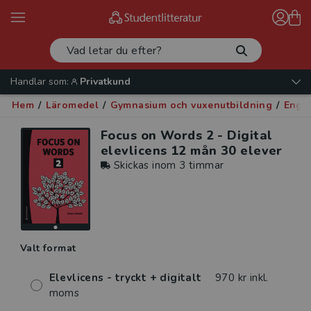
Handlar som:
Privatkund
Hem
/
Läromedel
/
Gymnasium och vuxenutbildning
/
Enge
Focus on Words 2 - Digital
elevlicens 12 mån 30 elever
Skickas inom 3 timmar
Valt format
Elevlicens - tryckt + digitalt
970 kr inkl.
moms