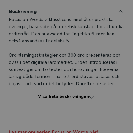
Du som undervisar kan beställa ett kostnadsfritt
Beskrivning
digitalt provexemplar av den här produkten.
Beskrivning
Focus on Words 2 klasslicens innehåller praktiska
övningar, baserade på teoretisk kunskap, för att utöka
Ett digitalt provexemplar ger dig tillgång till det digitala
ordförråd. Den är avsedd för Engelska 6, men kan
läromedlet där den digitala boken ingår under tre
också användas i Engelska 5.
månader. Observera att erbjudandet endast gäller
relevanta produkter för din undervisning (nivå och ämne)
Ordinlärningsstrategier och 300 ord presenteras och
och dig som är verksam i Sverige.
Du kan naturligtvis alltid
övas i det digitala läromedlet. Orden introduceras i
kontakta vår
kundservice
om du önskar ytterligare
kontext genom lästexter och hörövningar. Eleverna
information eller har frågor om produkten.
lär sig både formen – hur ett ord stavas, uttalas och
Den här produkten kan beställas av lärare på gymnasium
böjas – och vad ordet betyder. Därefter befäster
och vuxenutbildning eller dig som arbetar på ett
eleverna sina kunskaper genom självrättande
Visa hela beskrivningen
utbildningsföretag.
övningar.
Koncept som kollokationer, lämplighet, frekvens och
Logga in
grammatik kring ett ord ingår i övningar, och genom
’Word Families’ övningar får eleverna verktyg att
Läs mer om serien Focus on Words här!