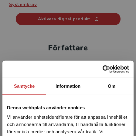
Systemkrav
Dessutom kan de studerande markera stycken och
lägga in egna bokmärken med anteckningar.
Aktivera digital produkt
Det digitala läromedlet kan användas på dator,
surfplatta och i mobil. Klasslicensen (upp till 30
Författare
användare) är giltig ett år från aktiveringsdatum.
Focus on Words 2 finns även som digital elevlicens
och 10-pack elevhäfte – tryckt + digital.
Samtycke
Information
Om
Diane Schmitt
Denna webbplats använder cookies
Diane Schmitt är en lärare och författare som
Vi använder enhetsidentifierare för att anpassa innehållet
har undervisat i många länder, från Japan till
och annonserna till användarna, tillhandahålla funktioner
Tunisien, men mest i England där hon arbetade
för sociala medier och analysera vår trafik. Vi