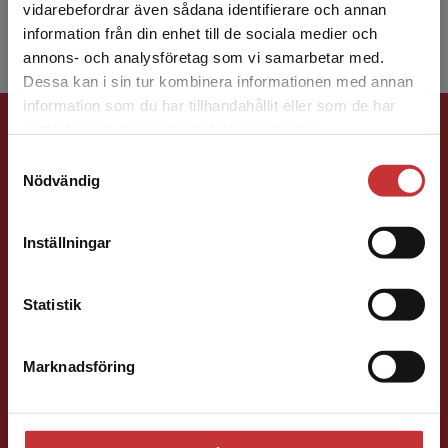
Begränsad fraktregion
på Notti...
vidarebefordrar även sådana identifierare och annan
information från din enhet till de sociala medier och
annons- och analysföretag som vi samarbetar med.
Dessa kan i sin tur kombinera informationen med annan
information som du har tillhandahållit eller som de har
Förlagskontakt
Det verkar som att du besöker
samlat in när du har använt deras tjänster.
studentlitteratur.se via en enhet utanför Sverige.
Samtyckesval
Vi erbjuder inte leveranser utanför Sverige. För
Nödvändig
att kunna slutföra ett köp måste
leveransadressen vara i Sverige.
Läs mer
Inställningar
Kontakta kundservice
Charlotte Rosen Svensson
Statistik
Läromedelsutvecklare
Läromedel och
lättläst
Marknadsföring
Stäng
Engelska Gy
046-31 22 35